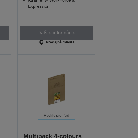
Atramenty WorkForce a
Expression
Ďalšie informácie
Predajné miesta
Rýchly prehľad
Multipack 4-colours