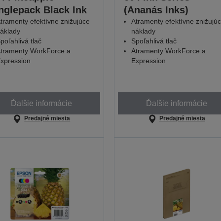
nglepack Black Ink
(Ananás Inks)
tramenty efektívne znižujúce
Atramenty efektívne znižujú
áklady
náklady
poľahlivá tlač
Spoľahlivá tlač
tramenty WorkForce a
Atramenty WorkForce a
xpression
Expression
Ďalšie informácie
Ďalšie informácie
Predajné miesta
Predajné miesta