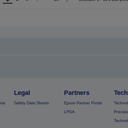
sť
Ísť
na
na
redchádzajúcu
ďalšiu
tránku
stránku
Legal
Partners
Tech
nia
Safety Data Sheets
Epson Partner Portal
Technol
LPGA
Precisi
Technol