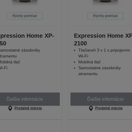
Rýchly prehľad
Rýchly prehľad
pression Home XP-
Expression Home XP
50
2100
amostatné zásobníky
Tlačiareň 3 v 1 s pripojením
tramentu
Wi-Fi
obilná tlač
Mobilná tlač
i-Fi
Samostatné zásobníky
atramentu
Ďalšie informácie
Ďalšie informácie
Predajné miesta
Predajné miesta