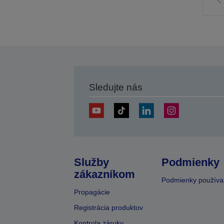
Í
p
s
Sledujte nás
Služby
Podmienky
zákazníkom
Podmienky používa
Propagácie
Registrácia produktov
Kontrola záruky