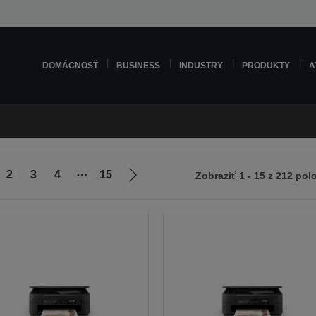
DOMÁCNOSŤ
BUSINESS
INDUSTRY
PRODUKTY
A
2
3
4
⋯
15
Zobraziť 1 - 15 z 212 pol
Ísť
na
ádzajúcu
ďalšiu
u
stránku