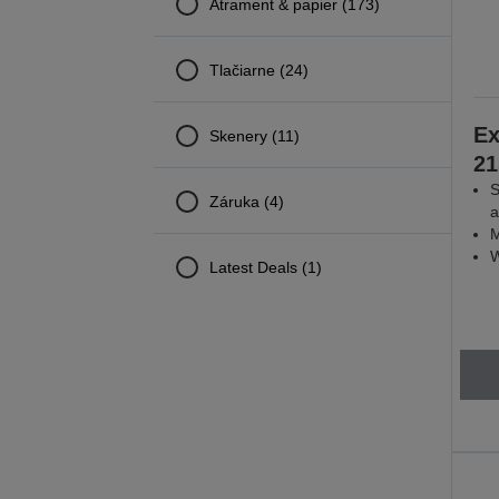
Atrament & papier (173)
Tlačiarne (24)
Ex
Skenery (11)
21
S
Záruka (4)
a
M
W
Latest Deals (1)