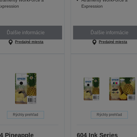
tramenty WorkForce a
Atramenty WorkForce a
xpression
Expression
Ďalšie informácie
Ďalšie informácie
Predajné miesta
Predajné miesta
Rýchly prehľad
Rýchly prehľad
4 Pineapple
604 Ink Series