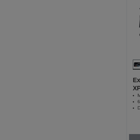
Ex
XP
M
6
D