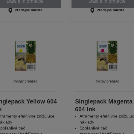
Ďalšie informácie
Ďalšie informácie
Predajné miesta
Predajné miesta
Rýchly prehľad
Rýchly prehľad
nglepack Yellow 604
Singlepack Magenta
k
604 Ink
tramenty efektívne znižujúce
Atramenty efektívne znižujú
áklady
náklady
poľahlivá tlač
Spoľahlivá tlač