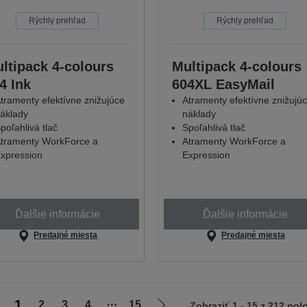
Rýchly prehľad
Rýchly prehľad
ltipack 4-colours
Multipack 4-colours
4 Ink
604XL EasyMail
tramenty efektívne znižujúce
Atramenty efektívne znižujú
áklady
náklady
poľahlivá tlač
Spoľahlivá tlač
tramenty WorkForce a
Atramenty WorkForce a
xpression
Expression
Ďalšie informácie
Ďalšie informácie
Predajné miesta
Predajné miesta
1
2
3
4
⋯
15
Zobraziť 1 - 15 z 212 pol