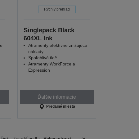
Rýchly prehľad
Singlepack Black
604XL Ink
ce
Atramenty efektívne znižujúce
náklady
Spoľahlivá tlač
Atramenty WorkForce a
Expression
Ďalšie informácie
Predajné miesta
ožiek
Zoradiť podľa: