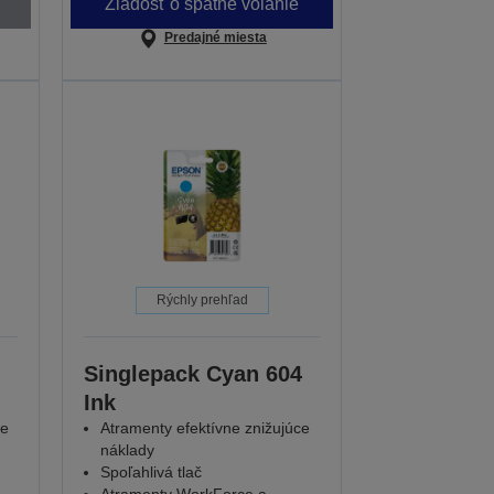
Žiadosť o spätné volanie
Predajné miesta
Rýchly prehľad
Singlepack Cyan 604
Ink
ce
Atramenty efektívne znižujúce
náklady
Spoľahlivá tlač