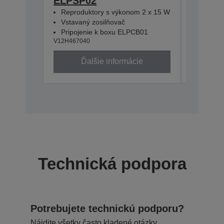
ELPSP02
USB k
V12H005M
Reproduktory s výkonom 2 x 15 W
Vstavaný zosilňovač
Pripojenie k boxu ELPCB01
V12H467040
Ďalšie informácie
Technická podpora
Potrebujete technickú podporu?
Nájdite všetky často kladené otázky,