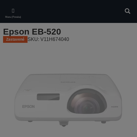
Skip
to
Vyhľa
main
Menu (Ponuka)
content
Epson EB-520
SKU: V11H674040
Zastavené