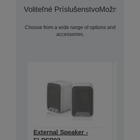
Voliteľné Príslušenstvo
Možnosti Pr
Choose from a wide range of options and
accessories.
External Speaker -
Quick 