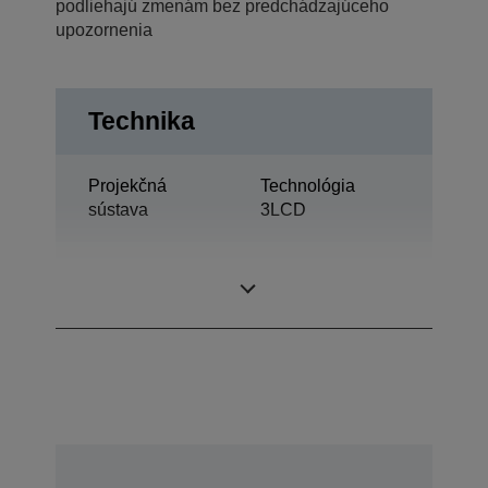
podliehajú zmenám bez predchádzajúceho
upozornenia
Technika
Projekčná
Technológia
sústava
3LCD
0,55 palec s MLA
Displej LCD
(D8)