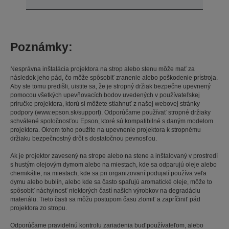
Poznámky:
Nesprávna inštalácia projektora na strop alebo stenu môže mať za
následok jeho pád, čo môže spôsobiť zranenie alebo poškodenie prístroja.
Aby ste tomu predišli, uistite sa, že je stropný držiak bezpečne upevnený
pomocou všetkých upevňovacích bodov uvedených v používateľskej
príručke projektora, ktorú si môžete stiahnuť z našej webovej stránky
podpory (www.epson.sk/support). Odporúčame používať stropné držiaky
schválené spoločnosťou Epson, ktoré sú kompatibilné s daným modelom
projektora. Okrem toho použite na upevnenie projektora k stropnému
držiaku bezpečnostný drôt s dostatočnou pevnosťou.
Ak je projektor zavesený na strope alebo na stene a inštalovaný v prostredí
s hustým olejovým dymom alebo na miestach, kde sa odparujú oleje alebo
chemikálie, na miestach, kde sa pri organizovaní podujatí používa veľa
dymu alebo bublín, alebo kde sa často spaľujú aromatické oleje, môže to
spôsobiť náchylnosť niektorých častí našich výrobkov na degradáciu
materiálu. Tieto časti sa môžu postupom času zlomiť a zapríčiniť pád
projektora zo stropu.
Odporúčame pravidelnú kontrolu zariadenia buď používateľom, alebo