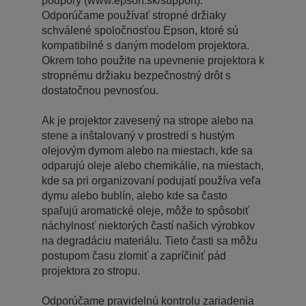
podpory (www.epson.sk/support).
Odporúčame používať stropné držiaky
schválené spoločnosťou Epson, ktoré sú
kompatibilné s daným modelom projektora.
Okrem toho použite na upevnenie projektora k
stropnému držiaku bezpečnostný drôt s
dostatočnou pevnosťou.
Ak je projektor zavesený na strope alebo na
stene a inštalovaný v prostredí s hustým
olejovým dymom alebo na miestach, kde sa
odparujú oleje alebo chemikálie, na miestach,
kde sa pri organizovaní podujatí používa veľa
dymu alebo bublín, alebo kde sa často
spaľujú aromatické oleje, môže to spôsobiť
náchylnosť niektorých častí našich výrobkov
na degradáciu materiálu. Tieto časti sa môžu
postupom času zlomiť a zapríčiniť pád
projektora zo stropu.
Odporúčame pravidelnú kontrolu zariadenia