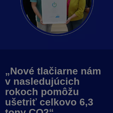
„Nové tlačiarne nám
v nasledujúcich
rokoch pomôžu
ušetriť celkovo 6,3
tony CO2“