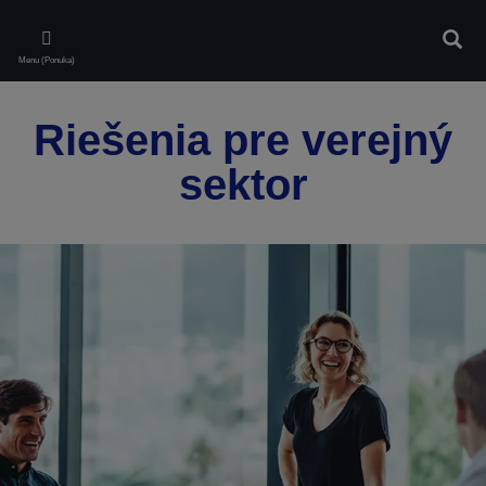
Skip
to
Vyhľa
main
Menu (Ponuka)
content
Riešenia pre verejný
sektor