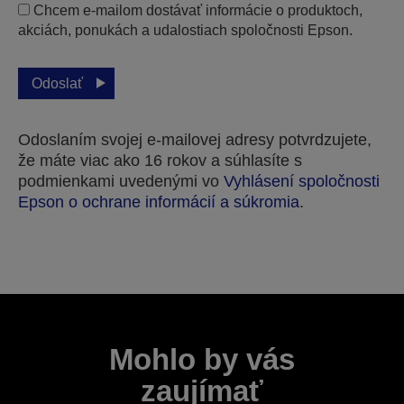
Chcem e-mailom dostávať informácie o produktoch,
akciách, ponukách a udalostiach spoločnosti Epson.
Odoslať
Odoslaním svojej e-mailovej adresy potvrdzujete,
že máte viac ako 16 rokov a súhlasíte s
podmienkami uvedenými vo
Vyhlásení spoločnosti
Epson o ochrane informácií a súkromia
.
Ďakujeme za odoslanie podania.
V najbližších pracovných dňoch sa vám ozveme.
Mohlo by vás
zaujímať