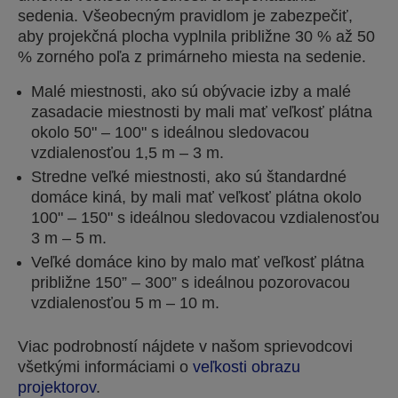
sedenia. Všeobecným pravidlom je zabezpečiť,
aby projekčná plocha vyplnila približne 30 % až 50
% zorného poľa z primárneho miesta na sedenie.
Malé miestnosti, ako sú obývacie izby a malé
zasadacie miestnosti by mali mať veľkosť plátna
okolo 50" – 100" s ideálnou sledovacou
vzdialenosťou 1,5 m – 3 m.
Stredne veľké miestnosti, ako sú štandardné
domáce kiná, by mali mať veľkosť plátna okolo
100" – 150" s ideálnou sledovacou vzdialenosťou
3 m – 5 m.
Veľké domáce kino by malo mať veľkosť plátna
približne 150” – 300” s ideálnou pozorovacou
vzdialenosťou 5 m – 10 m.
Viac podrobností nájdete v našom sprievodcovi
všetkými informáciami o
veľkosti obrazu
projektorov
.