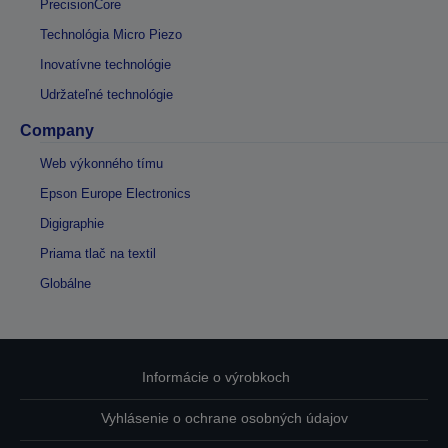
PrecisionCore
Technológia Micro Piezo
Inovatívne technológie
Udržateľné technológie
Company
Web výkonného tímu
Epson Europe Electronics
Digigraphie
Priama tlač na textil
Globálne
Informácie o výrobkoch
Vyhlásenie o ochrane osobných údajov