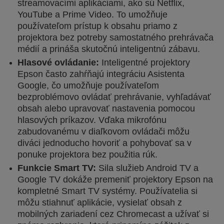
streamovacími aplikáciami, ako sú Netflix,
YouTube a Prime Video. To umožňuje
používateľom prístup k obsahu priamo z
projektora bez potreby samostatného prehrávača
médií a prináša skutočnú inteligentnú zábavu.
Hlasové ovládanie:
Inteligentné projektory
Epson často zahŕňajú integráciu Asistenta
Google, čo umožňuje používateľom
bezproblémovo ovládať prehrávanie, vyhľadávať
obsah alebo upravovať nastavenia pomocou
hlasových príkazov. Vďaka mikrofónu
zabudovanému v diaľkovom ovládači môžu
diváci jednoducho hovoriť a pohybovať sa v
ponuke projektora bez použitia rúk.
Funkcie Smart TV:
Sila služieb Android TV a
Google TV dokáže premeniť projektory Epson na
kompletné Smart TV systémy. Používatelia si
môžu stiahnuť aplikácie, vysielať obsah z
mobilných zariadení cez Chromecast a užívať si