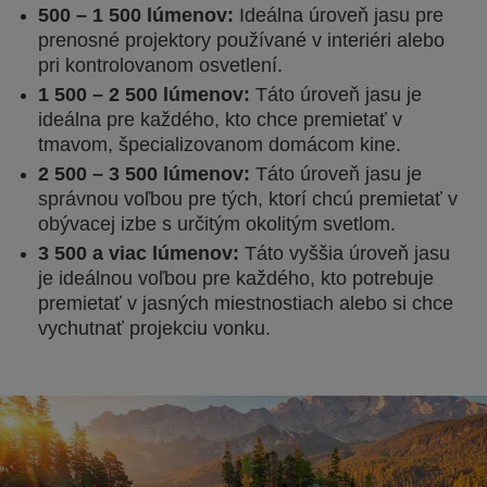
500 – 1 500 lúmenov:
Ideálna úroveň jasu pre
prenosné projektory používané v interiéri alebo
pri kontrolovanom osvetlení.
1 500 – 2 500 lúmenov:
Táto úroveň jasu je
ideálna pre každého, kto chce premietať v
tmavom, špecializovanom domácom kine.
2 500 – 3 500 lúmenov:
Táto úroveň jasu je
správnou voľbou pre tých, ktorí chcú premietať v
obývacej izbe s určitým okolitým svetlom.
3 500 a viac lúmenov:
Táto vyššia úroveň jasu
je ideálnou voľbou pre každého, kto potrebuje
premietať v jasných miestnostiach alebo si chce
vychutnať projekciu vonku.