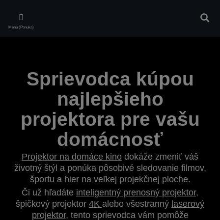
Skip
to
Vyhľa
main
Menu (Ponuka)
content
Sprievodca kúpou
najlepšieho
projektora pre vašu
domácnosť
Projektor na domáce kino
dokáže zmeniť váš
životný štýl a ponúka pôsobivé sledovanie filmov,
športu a hier na veľkej projekčnej ploche.
Či už hľadáte
inteligentný prenosný projektor
,
špičkový projektor
4K
alebo všestranný
laserový
projektor
, tento sprievodca vám pomôže