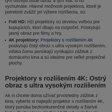
tým ostrejší bude obraz a tým viac si ho
vychutnáte. Hlavné možnosti projektora, ktoré je
potrebné zvážiť pri výbere rozlíšenia, sú:
Full HD:
HD projektory sú skvelou voľbou pre
kupujúcich, ktorí dbajú na rozpočet. Poskytujú
jasný obraz pre filmy a hry.
4K projektory:
Projektory s rozlíšením 4K
poskytujú čistý obraz s ultra vysokým rozlíšením,
vďaka čomu ponúkajú vynikajúci zážitok z
domáceho kina a sú ideálne pre veľké projekčné
plochy.
Projektory s rozlíšením 4K: Ostrý
obraz s ultra vysokým rozlíšením
Ak si chcete doma užívať prvotriedny zážitok z
kina, vyberte si najlepší projektor s rozlíšením 4K,
ktorý ponúka bezkonkurenčné detaily a žiarivé