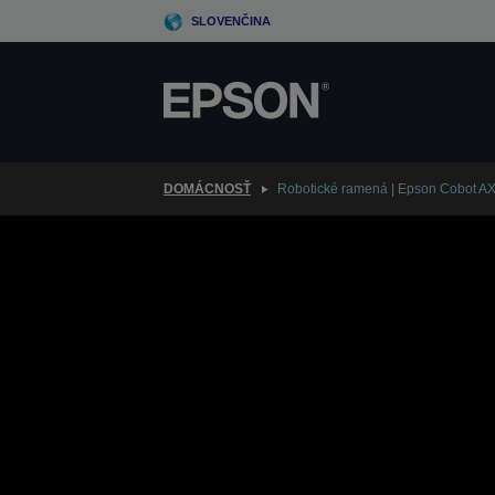
Skip
SLOVENČINA
to
main
content
DOMÁCNOSŤ
Robotické ramená | Epson Cobot A