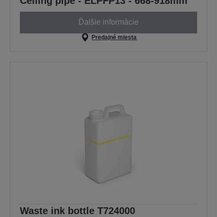
Ceiling pipe - ELPFP13 - 668-918mm
Ďalšie informácie
Predajné miesta
Waste ink bottle T724000