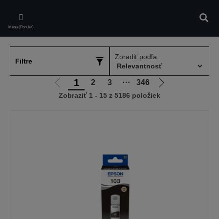
Skip
to
Vyhľa
main
Menu (Ponuka)
content
Zoradiť podľa:
Filtre
1
2
3
⋯
346
Ísť
Ísť
Zobraziť 1 - 15 z 5186 položiek
na
na
predchádzajúcu
ďalšiu
stránku
stránku