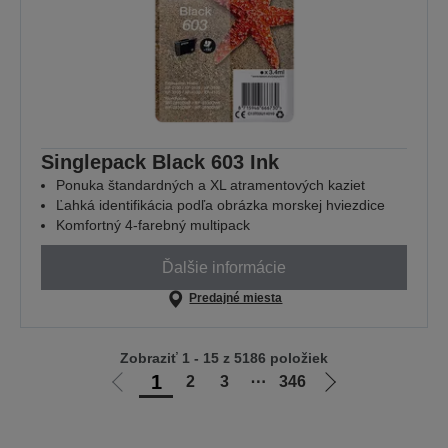
Singlepack Black 603 Ink
Ponuka štandardných a XL atramentových kaziet
Ľahká identifikácia podľa obrázka morskej hviezdice
Komfortný 4-farebný multipack
Ďalšie informácie
Predajné miesta
Zobraziť 1 - 15 z 5186 položiek
1
2
3
⋯
346
Ísť
Ísť
na
na
predchádzajúcu
ďalšiu