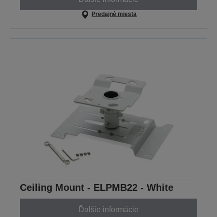
Predajné miesta
Ceiling Mount - ELPMB22 - White
Ďalšie informácie