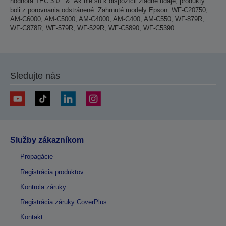
hodnota TEC 3.0. “&“ Ak nie sú k dispozícii žiadne údaje, produkty
boli z porovnania odstránené. Zahrnuté modely Epson: WF-C20750,
AM-C6000, AM-C5000, AM-C4000, AM-C400, AM-C550, WF-879R,
WF-C878R, WF-579R, WF-529R, WF-C5890, WF-C5390.
Sledujte nás
Služby zákazníkom
Propagácie
Registrácia produktov
Kontrola záruky
Registrácia záruky CoverPlus
Kontakt