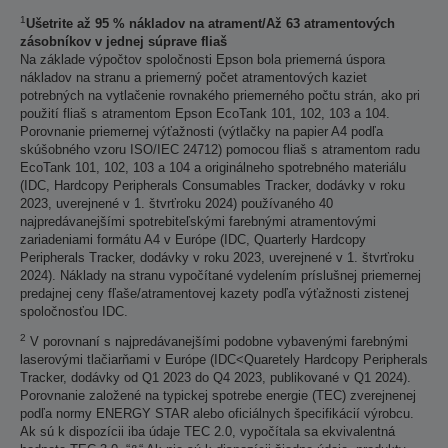
1
Ušetrite až 95 % nákladov na atrament/Až 63 atramentových
zásobníkov v jednej súprave fliaš
Na základe výpočtov spoločnosti Epson bola priemerná úspora
nákladov na stranu a priemerný počet atramentových kaziet
potrebných na vytlačenie rovnakého priemerného počtu strán, ako pri
použití fliaš s atramentom Epson EcoTank 101, 102, 103 a 104.
Porovnanie priemernej výťažnosti (výtlačky na papier A4 podľa
skúšobného vzoru ISO/IEC 24712) pomocou fliaš s atramentom radu
EcoTank 101, 102, 103 a 104 a originálneho spotrebného materiálu
(IDC, Hardcopy Peripherals Consumables Tracker, dodávky v roku
2023, uverejnené v 1. štvrťroku 2024) používaného 40
najpredávanejšími spotrebiteľskými farebnými atramentovými
zariadeniami formátu A4 v Európe (IDC, Quarterly Hardcopy
Peripherals Tracker, dodávky v roku 2023, uverejnené v 1. štvrťroku
2024). Náklady na stranu vypočítané vydelením príslušnej priemernej
predajnej ceny fľaše/atramentovej kazety podľa výťažnosti zistenej
spoločnosťou IDC.
2
V porovnaní s najpredávanejšími podobne vybavenými farebnými
laserovými tlačiarňami v Európe (IDC<Quaretely Hardcopy Peripherals
Tracker, dodávky od Q1 2023 do Q4 2023, publikované v Q1 2024).
Porovnanie založené na typickej spotrebe energie (TEC) zverejnenej
podľa normy ENERGY STAR alebo oficiálnych špecifikácií výrobcu.
Ak sú k dispozícii iba údaje TEC 2.0, vypočítala sa ekvivalentná