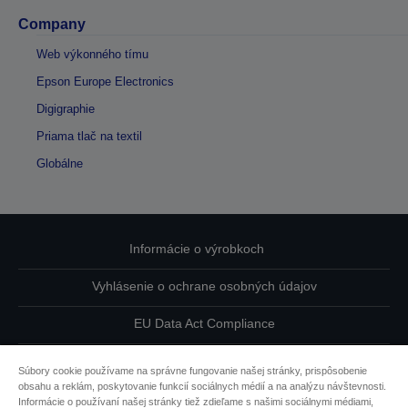
Company
Web výkonného tímu
Epson Europe Electronics
Digigraphie
Priama tlač na textil
Globálne
Informácie o výrobkoch
Vyhlásenie o ochrane osobných údajov
EU Data Act Compliance
Kontaktuje nás ohľadne svojich údajov
Súbory cookie používame na správne fungovanie našej stránky, prispôsobenie
obsahu a reklám, poskytovanie funkcií sociálnych médií a na analýzu návštevnosti.
Informácie o súboroch cookie
Informácie o používaní našej stránky tiež zdieľame s našimi sociálnymi médiami,