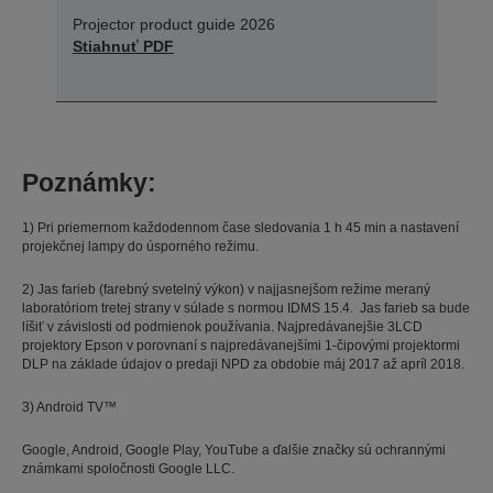
Projector product guide 2026
Stiahnuť PDF
Poznámky:
1) Pri priemernom každodennom čase sledovania 1 h 45 min a nastavení
projekčnej lampy do úsporného režimu.
2) Jas farieb (farebný svetelný výkon) v najjasnejšom režime meraný
laboratóriom tretej strany v súlade s normou IDMS 15.4. Jas farieb sa bude
líšiť v závislosti od podmienok používania. Najpredávanejšie 3LCD
projektory Epson v porovnaní s najpredávanejšími 1-čipovými projektormi
DLP na základe údajov o predaji NPD za obdobie máj 2017 až apríl 2018.
3) Android TV™
Google, Android, Google Play, YouTube a ďalšie značky sú ochrannými
známkami spoločnosti Google LLC.