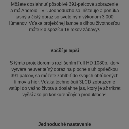
Môžete dosiahnuť pôsobivé 391-palcové zobrazenie
3
a má Android TV
. Jednoducho sa inštaluje a ponúka
jasný a čistý obraz so svetelným výkonom 3 000
lúmenov. Vďaka projekčnej lampe s dlhou životnosťou
máte k dispozícii 18 rokov zábavy¹.
Väčší je lepší
S týmto projektorom s rozlíšením Full HD 1080p, ktorý
vytvára neuveriteľný obraz na ploche s uhlopriečkou
391 palcov, sa môžete zahĺbiť do svojich obľúbených
filmov a hier. Vďaka technológii 3LCD zobrazenie
vstúpi do vášho života a dosiahne jas, ktorý je až trikrát
vyšší ako pri konkurenčných produktoch².
Jednoduché nastavenie