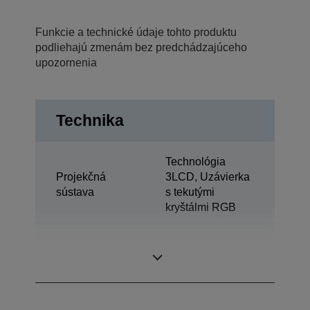
Funkcie a technické údaje tohto produktu
podliehajú zmenám bez predchádzajúceho
upozornenia
Technika
Technológia
Projekčná
3LCD, Uzávierka
sústava
s tekutými
kryštálmi RGB
0,62 palec s MLA
Displej LCD
(D10)