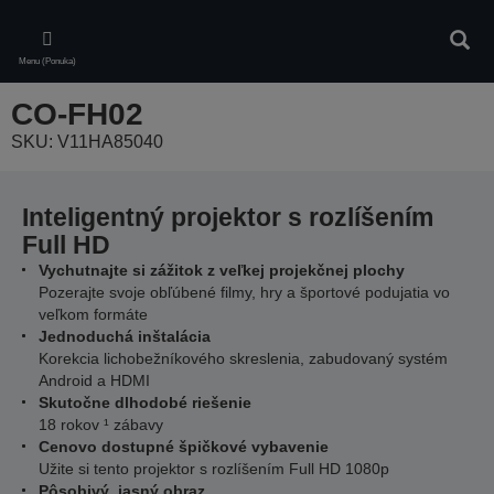
Skip
to
Vyhľa
main
Menu (Ponuka)
content
CO-FH02
SKU: V11HA85040
Inteligentný projektor s rozlíšením
Full HD
Vychutnajte si zážitok z veľkej projekčnej plochy
Pozerajte svoje obľúbené filmy, hry a športové podujatia vo
veľkom formáte
Jednoduchá inštalácia
Korekcia lichobežníkového skreslenia, zabudovaný systém
Android a HDMI
Skutočne dlhodobé riešenie
18 rokov ¹ zábavy
Cenovo dostupné špičkové vybavenie
Užite si tento projektor s rozlíšením Full HD 1080p
Pôsobivý, jasný obraz