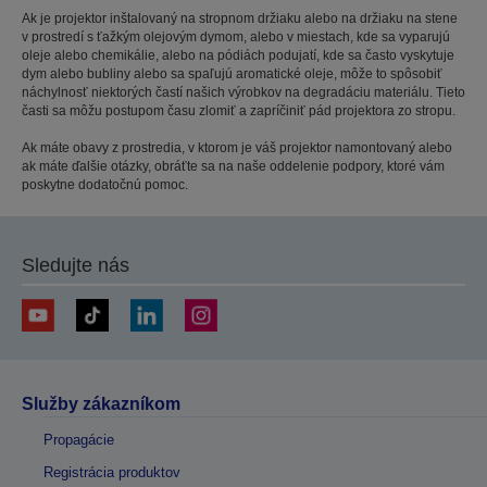
Ak je projektor inštalovaný na stropnom držiaku alebo na držiaku na stene
v prostredí s ťažkým olejovým dymom, alebo v miestach, kde sa vyparujú
oleje alebo chemikálie, alebo na pódiách podujatí, kde sa často vyskytuje
dym alebo bubliny alebo sa spaľujú aromatické oleje, môže to spôsobiť
náchylnosť niektorých častí našich výrobkov na degradáciu materiálu. Tieto
časti sa môžu postupom času zlomiť a zapríčiniť pád projektora zo stropu.
Ak máte obavy z prostredia, v ktorom je váš projektor namontovaný alebo
ak máte ďalšie otázky, obráťte sa na naše oddelenie podpory, ktoré vám
poskytne dodatočnú pomoc.
Sledujte nás
Služby zákazníkom
Propagácie
Registrácia produktov