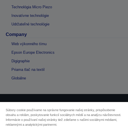
Technológia Micro Piezo
Inovatívne technológie
Udržateľné technológie
Company
Web výkonného tímu
Epson Europe Electronics
Digigraphie
Priama tlač na textil
Globálne
Informácie o výrobkoch
Súbory cookie používame na správne fungovanie našej stránky, prispôsobenie
obsahu a reklám, poskytovanie funkcií sociálnych médií a na analýzu návštevnosti.
Vyhlásenie o ochrane osobných údajov
Informácie o používaní našej stránky tiež zdieľame s našimi sociálnymi médiami,
reklamnými a analytickými partnermi.