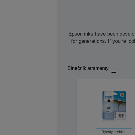
Epson inks have been develope
for generations. If you're l
Slnečník atramenty
Rýchly prehľad