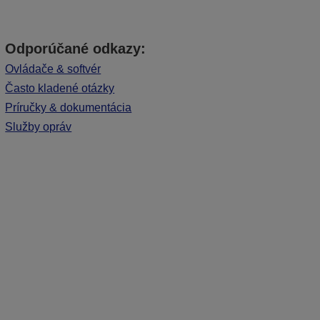
Odporúčané odkazy:
Ovládače & softvér
Často kladené otázky
Príručky & dokumentácia
Služby opráv