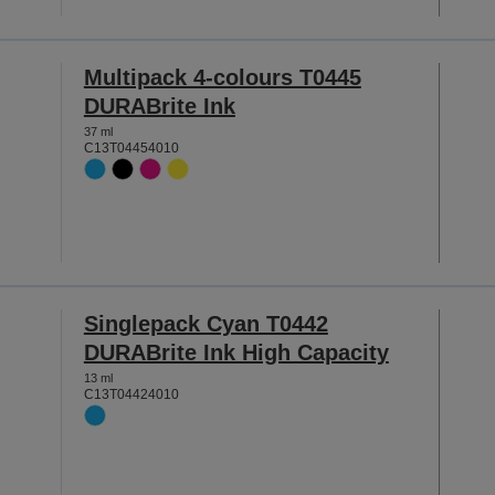
Multipack 4-colours T0445
DURABrite Ink
37 ml
C13T04454010
Singlepack Cyan T0442
DURABrite Ink High Capacity
13 ml
C13T04424010