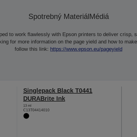
Spotrebný Materiál
Médiá
d to work flawlessly with Epson printers to deliver crisp, sm
ooking for more information on the page yield and how to make
follow this link:
https://www.epson.eu/pageyield
Singlepack Black T0441
DURABrite Ink
13 ml
C13T04414010