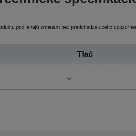
produktu podliehajú zmenám bez predchádzajúceho upozorne
Tlač
Print Speeds (CAD A1
4 pl
page size)