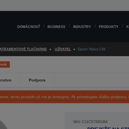
DOMÁCNOSŤ
BUSINESS
INDUSTRY
PRODUKTY
A
ATRAMENTOVÉ TLAČIARNE
UŽÍVATEĽ
Epson Stylus C66
vené
enstvo
Podpora
eme, tento produkt už nie je dostupný. Ak potrebujete ďalšiu podporu, i
SKU: C11C573001BA