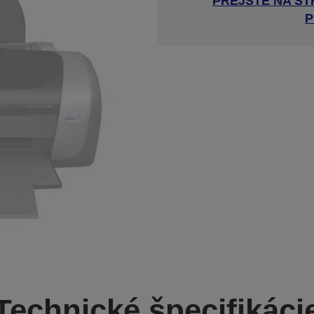
PREJSŤE NA S
P
Technické špecifikáci