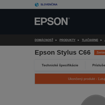
Skip
SLOVENČINA
to
main
content
DOMÁCNOSŤ
PRODUKTY
TLAČIARNE
Epson Stylus C66
Zasta
Technické špecifikácie
Prísluš
Ukončený produkt - Ľutuj