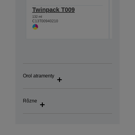
Twinpack T009
Single
132 ml
66 ml
C13T00940210
C13T00940
Orol atramenty
Rôzne