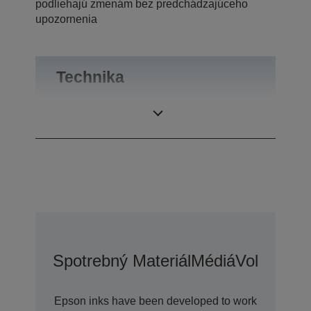
podliehajú zmenám bez predchádzajúceho
upozornenia
Technika
Rozlíšenie tlače
2.880 x 720 DPI
Spotrebný Materiál
Médiá
Voliteľné 
Epson inks have been developed to work