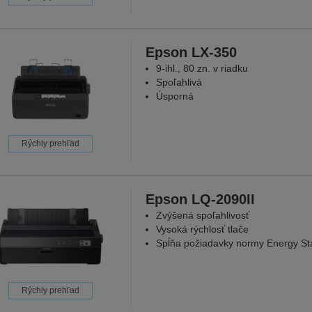
Epson LX-350
9-ihl., 80 zn. v riadku
Spoľahlivá
Úsporná
Rýchly prehľad
Epson LQ-2090II
Zvýšená spoľahlivosť
Vysoká rýchlosť tlače
Spĺňa požiadavky normy Energy St
Rýchly prehľad