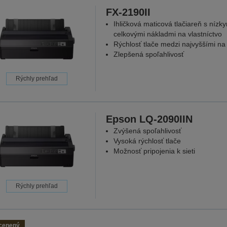
FX-2190II
Ihličková maticová tlačiareň s nízk
celkovými nákladmi na vlastníctvo
Rýchlosť tlače medzi najvyššími na
Zlepšená spoľahlivosť
Rýchly prehľad
Epson LQ-2090IIN
Zvýšená spoľahlivosť
Vysoká rýchlosť tlače
Možnosť pripojenia k sieti
Rýchly prehľad
cenený