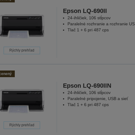
Epson LQ-690II
24-ihličiek, 106 stĺpcov
Paralelné rozhranie a rozhranie U
Tlač 1 + 6 pri 487 cps
Rýchly prehľad
cenený
Epson LQ-690IIN
24-ihličiek, 106 stĺpcov
Paralelné pripojenie, USB a sieť
Tlač 1 + 6 pri 487 cps
Rýchly prehľad