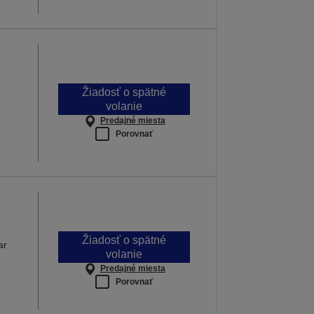
Žiadosť o spätné
volanie
Predajné miesta
Porovnať
Žiadosť o spätné
ar
volanie
Predajné miesta
Porovnať