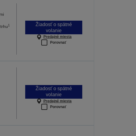
ymi
Žiadosť o spätné
1
 trhu
volanie
Predajné miesta
Porovnať
Žiadosť o spätné
volanie
Predajné miesta
Porovnať