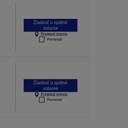
Žiadosť o spätné
volanie
Predajné miesta
Porovnať
Žiadosť o spätné
volanie
Predajné miesta
Porovnať