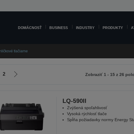
DOMÁCNOSŤ
BUSINESS
INDUSTRY
PRODUKTY
A
hličkové tlačiarne
2
Zobraziť 1 - 15 z 26 pol
Ísť
na
ádzajúcu
ďalšiu
u
stránku
LQ-590II
Zvýšená spoľahlivosť
Vysoká rýchlosť tlače
Spĺňa požiadavky normy Energy St