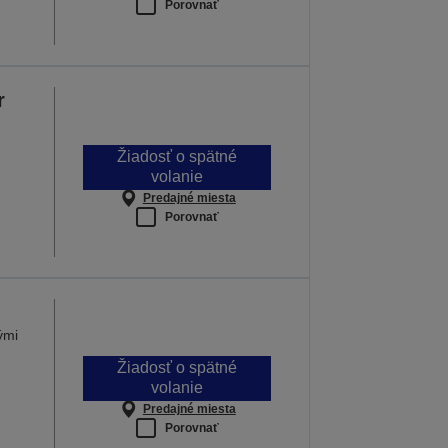
Porovnať
r
Žiadosť o spätné
volanie
Predajné miesta
Porovnať
ými
Žiadosť o spätné
volanie
Predajné miesta
Porovnať