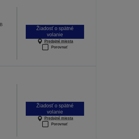
SB
Žiadosť o spätné
volanie
Predajné miesta
Porovnať
Žiadosť o spätné
volanie
Predajné miesta
Porovnať