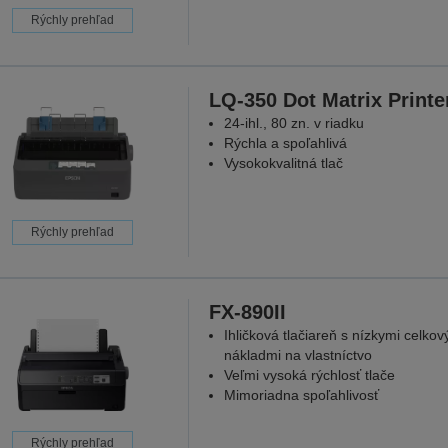
Rýchly prehľad
LQ-350 Dot Matrix Printe
24-ihl., 80 zn. v riadku
Rýchla a spoľahlivá
Vysokokvalitná tlač
Rýchly prehľad
FX-890II
Ihličková tlačiareň s nízkymi celkov
nákladmi na vlastníctvo
Veľmi vysoká rýchlosť tlače
Mimoriadna spoľahlivosť
Rýchly prehľad