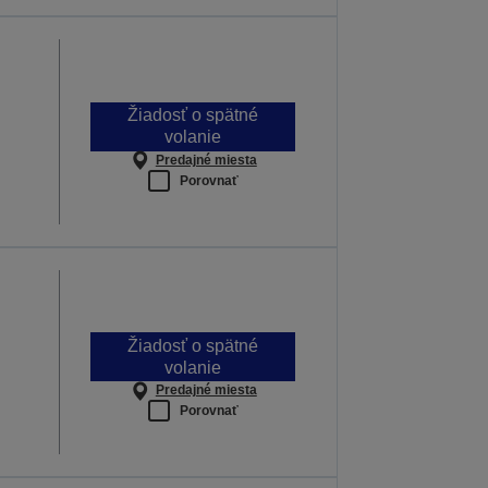
Žiadosť o spätné
volanie
Predajné miesta
Porovnať
Žiadosť o spätné
volanie
Predajné miesta
Porovnať