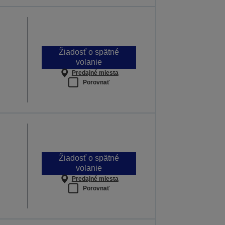
Žiadosť o spätné
volanie
Predajné miesta
Porovnať
Žiadosť o spätné
volanie
Predajné miesta
Porovnať