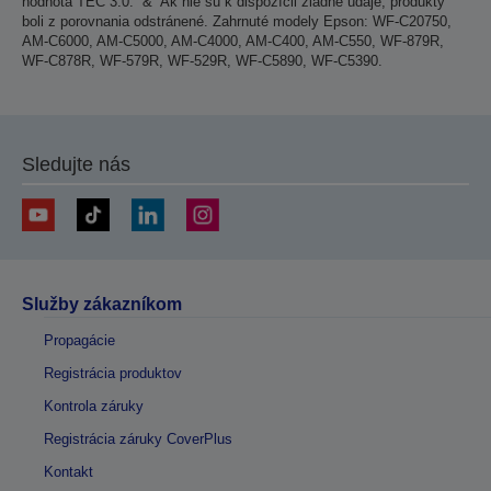
hodnota TEC 3.0. “&“ Ak nie sú k dispozícii žiadne údaje, produkty
boli z porovnania odstránené. Zahrnuté modely Epson: WF-C20750,
AM-C6000, AM-C5000, AM-C4000, AM-C400, AM-C550, WF-879R,
WF-C878R, WF-579R, WF-529R, WF-C5890, WF-C5390.
Sledujte nás
Služby zákazníkom
Propagácie
Registrácia produktov
Kontrola záruky
Registrácia záruky CoverPlus
Kontakt