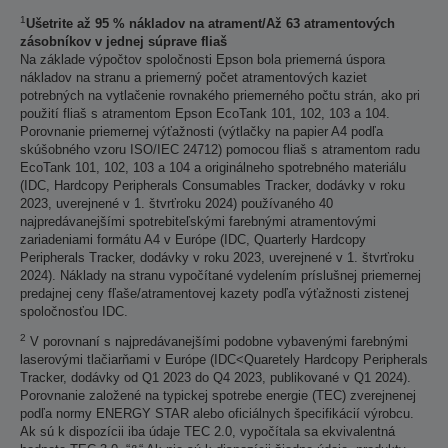
1
Ušetrite až 95 % nákladov na atrament/Až 63 atramentových
zásobníkov v jednej súprave fliaš
Na základe výpočtov spoločnosti Epson bola priemerná úspora
nákladov na stranu a priemerný počet atramentových kaziet
potrebných na vytlačenie rovnakého priemerného počtu strán, ako pri
použití fliaš s atramentom Epson EcoTank 101, 102, 103 a 104.
Porovnanie priemernej výťažnosti (výtlačky na papier A4 podľa
skúšobného vzoru ISO/IEC 24712) pomocou fliaš s atramentom radu
EcoTank 101, 102, 103 a 104 a originálneho spotrebného materiálu
(IDC, Hardcopy Peripherals Consumables Tracker, dodávky v roku
2023, uverejnené v 1. štvrťroku 2024) používaného 40
najpredávanejšími spotrebiteľskými farebnými atramentovými
zariadeniami formátu A4 v Európe (IDC, Quarterly Hardcopy
Peripherals Tracker, dodávky v roku 2023, uverejnené v 1. štvrťroku
2024). Náklady na stranu vypočítané vydelením príslušnej priemernej
predajnej ceny fľaše/atramentovej kazety podľa výťažnosti zistenej
spoločnosťou IDC.
2
V porovnaní s najpredávanejšími podobne vybavenými farebnými
laserovými tlačiarňami v Európe (IDC<Quaretely Hardcopy Peripherals
Tracker, dodávky od Q1 2023 do Q4 2023, publikované v Q1 2024).
Porovnanie založené na typickej spotrebe energie (TEC) zverejnenej
podľa normy ENERGY STAR alebo oficiálnych špecifikácií výrobcu.
Ak sú k dispozícii iba údaje TEC 2.0, vypočítala sa ekvivalentná