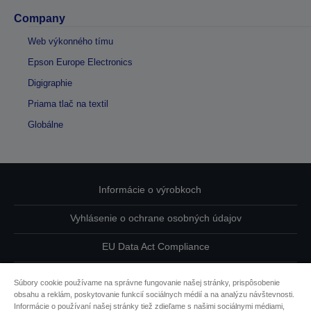
Company
Web výkonného tímu
Epson Europe Electronics
Digigraphie
Priama tlač na textil
Globálne
Informácie o výrobkoch
Vyhlásenie o ochrane osobných údajov
EU Data Act Compliance
Kontaktuje nás ohľadne svojich údajov
Súbory cookie používame na správne fungovanie našej stránky, prispôsobenie
obsahu a reklám, poskytovanie funkcií sociálnych médií a na analýzu návštevnosti.
Informácie o súboroch cookie
Informácie o používaní našej stránky tiež zdieľame s našimi sociálnymi médiami,