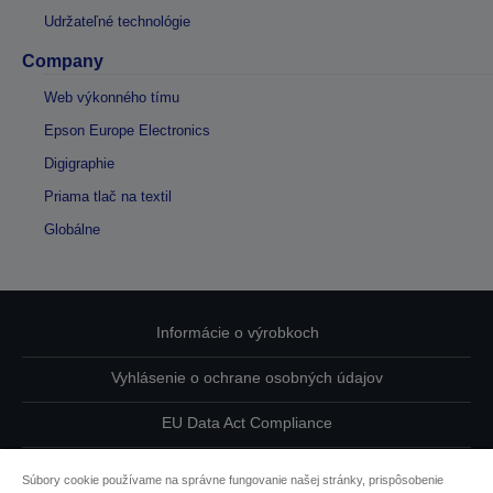
Udržateľné technológie
Company
Web výkonného tímu
Epson Europe Electronics
Digigraphie
Priama tlač na textil
Globálne
Informácie o výrobkoch
Vyhlásenie o ochrane osobných údajov
EU Data Act Compliance
Kontaktuje nás ohľadne svojich údajov
Súbory cookie používame na správne fungovanie našej stránky, prispôsobenie