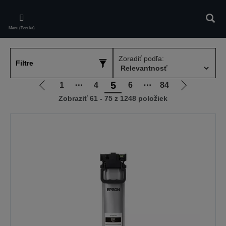
Skip
to
Vyhľa
main
Menu (Ponuka)
content
Zoradiť podľa:
Filtre
5
1
⋯
4
6
⋯
84
Ísť
Ísť
Zobraziť 61 - 75 z 1248 položiek
na
na
predchádzajúcu
ďalšiu
stránku
stránku