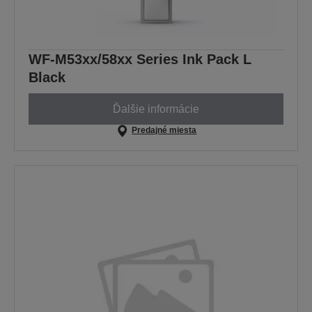
WF-M53xx/58xx Series Ink Pack L
Black
Ďalšie informácie
Predajné miesta