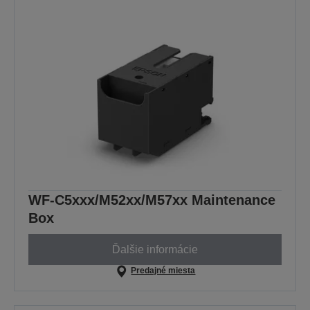
WF-C5xxx/M52xx/M57xx Maintenance
Box
Ďalšie informácie
Predajné miesta