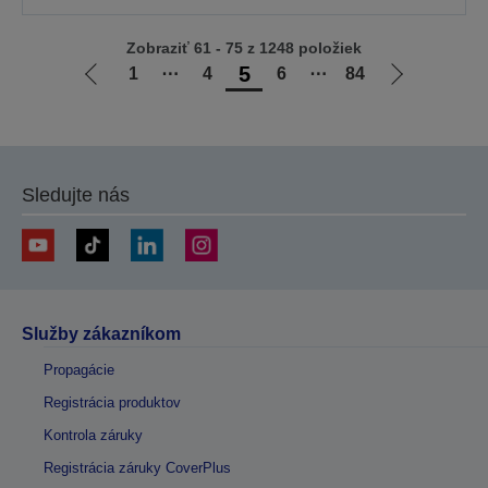
Zobraziť 61 - 75 z 1248 položiek
5
1
⋯
4
6
⋯
84
Ísť
Ísť
na
na
predchádzajúcu
ďalšiu
stránku
stránku
Sledujte nás
Služby zákazníkom
Propagácie
Registrácia produktov
Kontrola záruky
Registrácia záruky CoverPlus