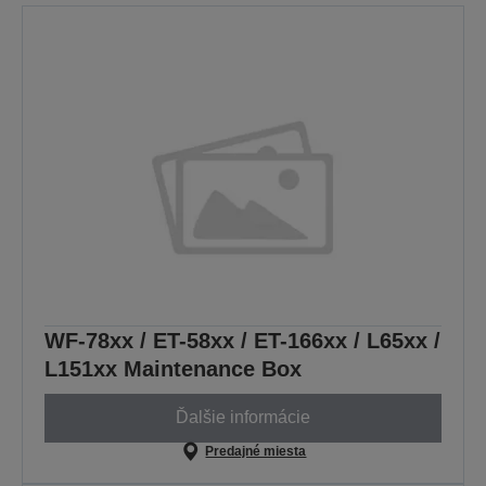
WF-78xx / ET-58xx / ET-166xx / L65xx /
L151xx Maintenance Box
Ďalšie informácie
Predajné miesta