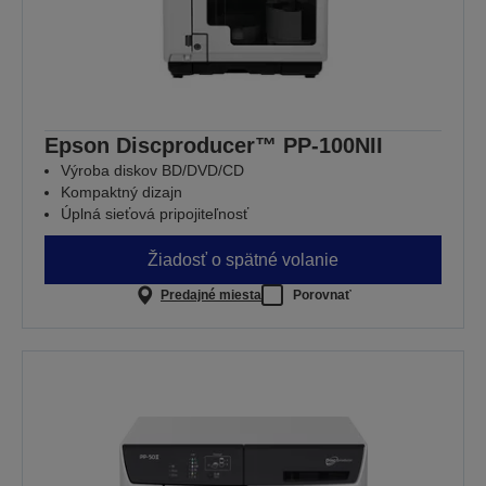
Epson Discproducer™ PP-100NII
Výroba diskov BD/DVD/CD
Kompaktný dizajn
Úplná sieťová pripojiteľnosť
Žiadosť o spätné volanie
Predajné miesta
Porovnať