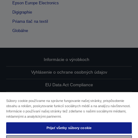
Epson Europe Electronics
Digigraphie
Priama tlač na textil
Globálne
Informácie o výrobkoch
Vyhlásenie o ochrane osobných údajov
EU Data Act Compliance
Kontaktuje nás ohľadne svojich údajov
Súbory cookie používame na správne fungovanie našej stránky, prispôsobenie
obsahu a reklám, poskytovanie funkcií sociálnych médií a na analýzu návštevnosti.
Informácie o súboroch cookie
Informácie o používaní našej stránky tiež zdieľame s našimi sociálnymi médiami,
reklamnými a analytickými partnermi.
Záväzok spoločnosti Epson k dostupnosti
Prijať všetky súbory cookie