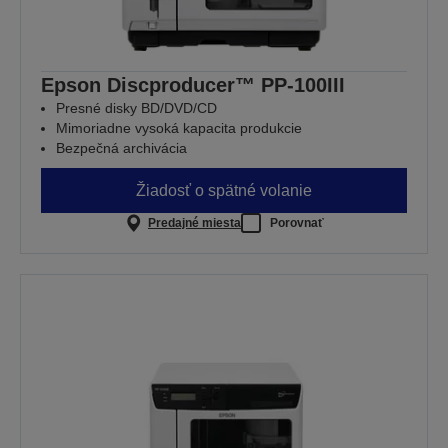
Epson Discproducer™ PP-100III
Presné disky BD/DVD/CD
Mimoriadne vysoká kapacita produkcie
Bezpečná archivácia
Žiadosť o spätné volanie
Predajné miesta
Porovnať