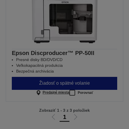
Epson Discproducer™ PP-50II
Presné disky BD/DVD/CD
Veľkokapacitná produkcia
Bezpečná archivácia
Žiadosť o spätné volanie
Predajné miesta
Porovnať
Zobraziť 1 - 3 z 3 položiek
1
Ísť
Ísť
na
na