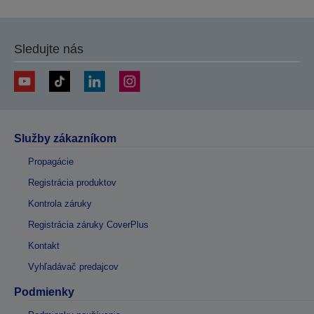
predchádzajúcu
ďalšiu
stránku
stránku
Sledujte nás
Služby zákazníkom
Propagácie
Registrácia produktov
Kontrola záruky
Registrácia záruky CoverPlus
Kontakt
Vyhľadávač predajcov
Podmienky