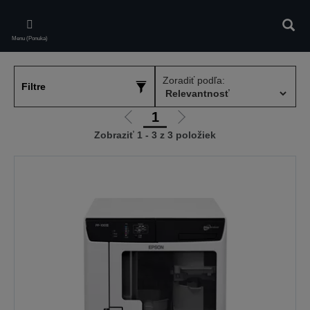
Skip
to
Vyhľa
main
Menu (Ponuka)
content
Zoradiť podľa:
Filtre
1
Ísť
Ísť
Zobraziť 1 - 3 z 3 položiek
na
na
predchádzajúcu
ďalšiu
stránku
stránku