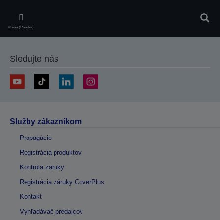
Skip
to
Vyhľa
main
Menu (Ponuka)
content
Sledujte nás
Služby zákazníkom
Propagácie
Registrácia produktov
Kontrola záruky
Registrácia záruky CoverPlus
Kontakt
Vyhľadávač predajcov