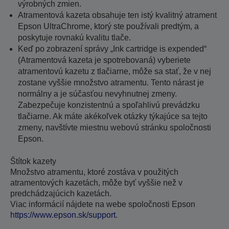
výrobných zmien.
Atramentová kazeta obsahuje ten istý kvalitný atrament
Epson UltraChrome, ktorý ste používali predtým, a
poskytuje rovnakú kvalitu tlače.
Keď po zobrazení správy „Ink cartridge is expended“
(Atramentová kazeta je spotrebovaná) vyberiete
atramentovú kazetu z tlačiarne, môže sa stať, že v nej
zostane vyššie množstvo atramentu. Tento nárast je
normálny a je súčasťou nevyhnutnej zmeny.
Zabezpečuje konzistentnú a spoľahlivú prevádzku
tlačiarne. Ak máte akékoľvek otázky týkajúce sa tejto
zmeny, navštívte miestnu webovú stránku spoločnosti
Epson.
Štítok kazety
Množstvo atramentu, ktoré zostáva v použitých
atramentových kazetách, môže byť vyššie než v
predchádzajúcich kazetách.
Viac informácií nájdete na webe spoločnosti Epson
https://www.epson.sk/support
.