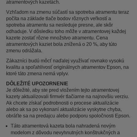
atramentových kazetách.
Vzhľadom na zmenu súčastí sa spotreba atramentu teraz
počíta na základe tlače bodov rôznych veľkostí a
spotreba atramentu sa nesleduje presne, ale skôr
odhaduje. V dôsledku toho môže v atramentovej každej
kazete zostať rôzne množstvo atramentu. Cena
atramentových kaziet bola znížená o 20 %, aby túto
zmenu odrážala.
Zákazníci budú môcť naďalej využívať rovnako vysokú
kvalitu a spoľahlivosť originálnych atramentov Epson, na
ktoré táto zmena nemá vplyv.
DÔLEŽITÉ UPOZORNENIE
Je dôležité, aby ste pred vložením tejto atramentovej
kazety aktualizovali firmvér tlačiarne na najnovšiu verziu.
Ak chcete získať podrobnosti o procese aktualizácie
alebo ak sa po vykonaní aktualizácie vyskytne chyba,
obráťte sa na predajcu alebo podporu spoločnosti Epson.
Táto atramentová kazeta bola nahradená novým
modelom z dôvodu nevyhnutných konštrukčných a