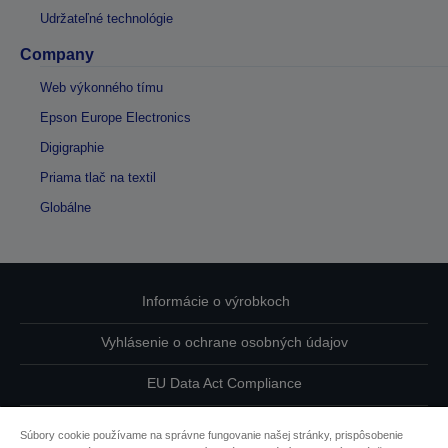
Udržateľné technológie
Company
Web výkonného tímu
Epson Europe Electronics
Digigraphie
Priama tlač na textil
Globálne
Informácie o výrobkoch
Vyhlásenie o ochrane osobných údajov
EU Data Act Compliance
Kontaktuje nás ohľadne svojich údajov
Súbory cookie používame na správne fungovanie našej stránky, prispôsobenie