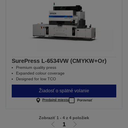
SurePress L-6534VW (CMYKW+Or)
Premium quality press
Expanded colour coverage
Designed for low TCO
Žiadosť o spätné volanie
Predajné miesta
Porovnať
Zobraziť 1 - 4 z 4 položiek
1
Ísť
Ísť