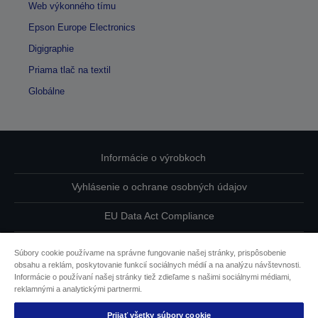
Web výkonného tímu
Epson Europe Electronics
Digigraphie
Priama tlač na textil
Globálne
Informácie o výrobkoch
Vyhlásenie o ochrane osobných údajov
EU Data Act Compliance
Kontaktuje nás ohľadne svojich údajov
Súbory cookie používame na správne fungovanie našej stránky, prispôsobenie
obsahu a reklám, poskytovanie funkcií sociálnych médií a na analýzu návštevnosti.
Informácie o súboroch cookie
Informácie o používaní našej stránky tiež zdieľame s našimi sociálnymi médiami,
reklamnými a analytickými partnermi.
Záväzok spoločnosti Epson k dostupnosti
Prijať všetky súbory cookie