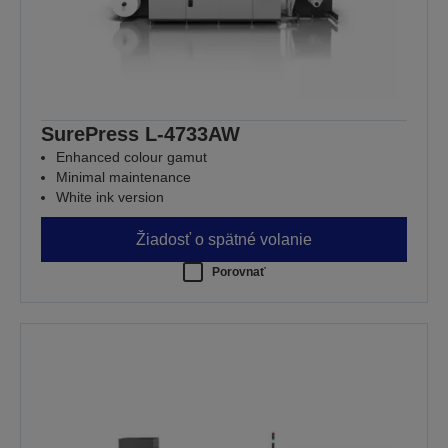
SurePress L-4733AW
Enhanced colour gamut
Minimal maintenance
White ink version
Žiadosť o spätné volanie
Porovnať