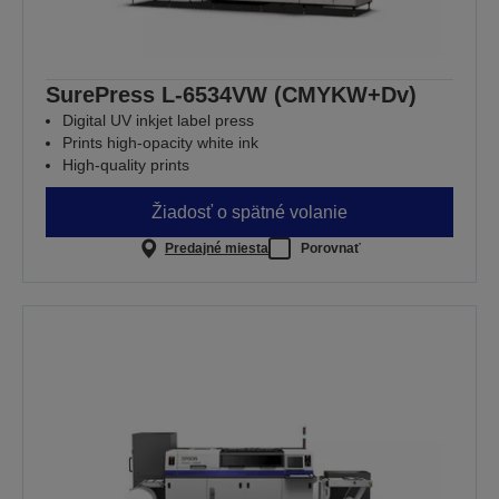
SurePress L-6534VW (CMYKW+Dv)
Digital UV inkjet label press
Prints high-opacity white ink
High-quality prints
Žiadosť o spätné volanie
Predajné miesta
Porovnať