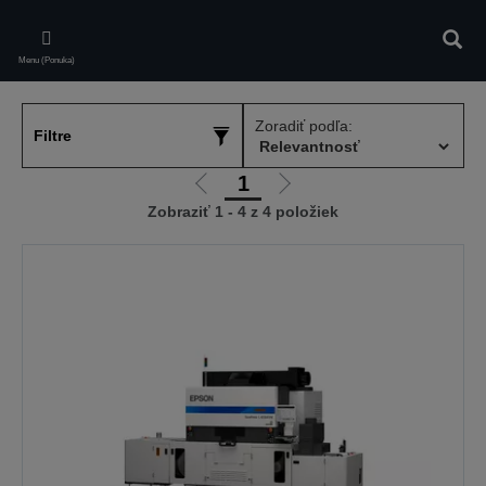
Skip
to
Vyhľa
main
Menu (Ponuka)
content
Zoradiť podľa:
Filtre
1
Ísť
Ísť
Zobraziť 1 - 4 z 4 položiek
na
na
predchádzajúcu
ďalšiu
stránku
stránku