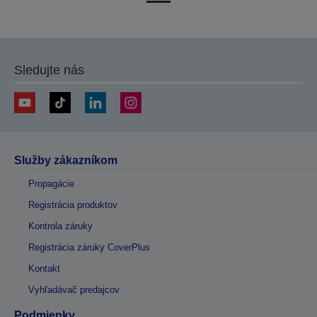
na
na
predchádzajúcu
ďalšiu
stránku
stránku
Sledujte nás
Služby zákazníkom
Propagácie
Registrácia produktov
Kontrola záruky
Registrácia záruky CoverPlus
Kontakt
Vyhľadávač predajcov
Podmienky