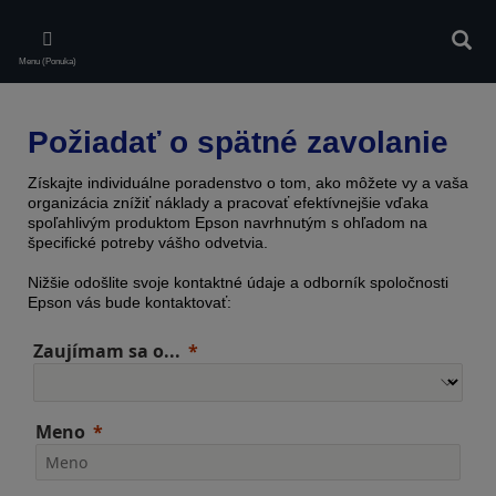
Skip
to
Vyhľa
main
Menu (Ponuka)
content
Požiadať o spätné zavolanie
Získajte individuálne poradenstvo o tom, ako môžete vy a vaša
organizácia znížiť náklady a pracovať efektívnejšie vďaka
spoľahlivým produktom Epson navrhnutým s ohľadom na
špecifické potreby vášho odvetvia.
Nižšie odošlite svoje kontaktné údaje a odborník spoločnosti
Epson vás bude kontaktovať:
Zaujímam sa o...
Meno