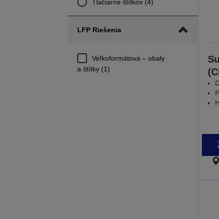
Tlačiarne štítkov (4)
LFP Riešenia
Su
Veľkoformátová – obaly
a štítky (1)
(
D
P
H