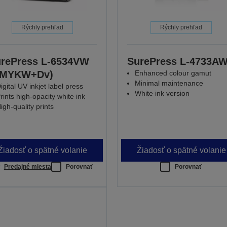
Rýchly prehľad
Rýchly prehľad
rePress L-6534VW
SurePress L-4733A
CMYKW+Dv)
Enhanced colour gamut
Minimal maintenance
igital UV inkjet label press
White ink version
rints high-opacity white ink
igh-quality prints
Žiadosť o spätné volanie
Žiadosť o spätné volanie
Predajné miesta
Porovnať
Porovnať