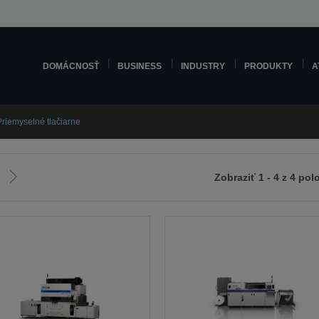
DOMÁCNOSŤ
BUSINESS
INDUSTRY
PRODUKTY
A
Priemyselné tlačiarne
Zobraziť 1 - 4 z 4 pol
Ísť
na
ádzajúcu
ďalšiu
u
stránku