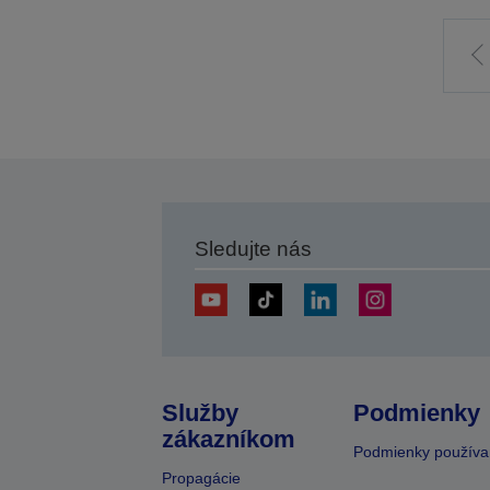
Í
p
s
Sledujte nás
Služby
Podmienky
zákazníkom
Podmienky používa
Propagácie