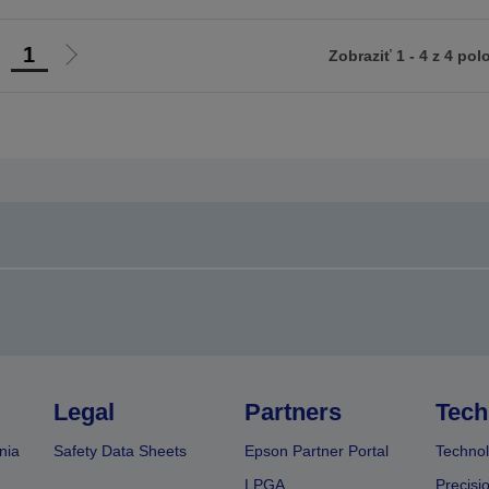
1
Zobraziť 1 - 4 z 4 pol
sť
Ísť
na
na
redchádzajúcu
ďalšiu
tránku
stránku
Legal
Partners
Tech
nia
Safety Data Sheets
Epson Partner Portal
Technol
LPGA
Precisi