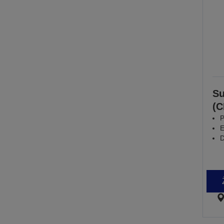
Su
(
P
E
D