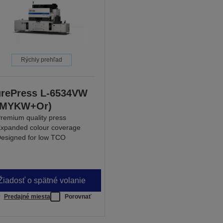
Rýchly prehľad
rePress L-6534VW
CMYKW+Or)
remium quality press
xpanded colour coverage
esigned for low TCO
Žiadosť o spätné volanie
Predajné miesta
Porovnať