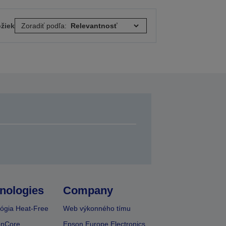
ožiek
Zoradiť podľa:
nologies
Company
ógia Heat-Free
Web výkonného tímu
onCore
Epson Europe Electronics