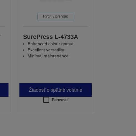
Rýchly prehľad
W
SurePress L-4733A
Enhanced colour gamut
Excellent versatility
Minimal maintenance
Žiadosť o spätné volanie
Porovnať