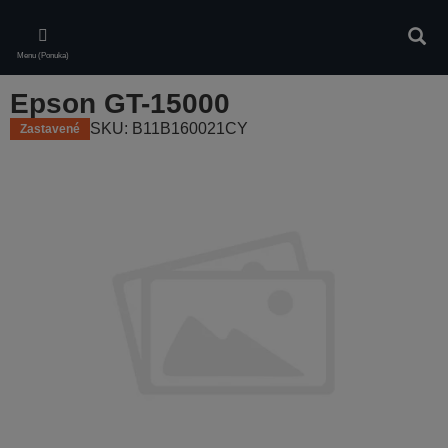
Skip
to
Vyhľa
main
Menu (Ponuka)
content
Epson GT-15000
SKU: B11B160021CY
Zastavené