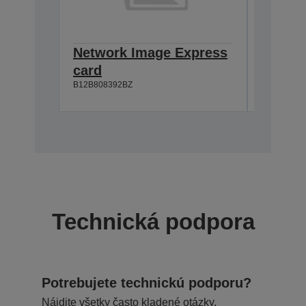
Network Image Express
IEEE 1
card
Interf
B12B808392BZ
B12B80834
Technická podpora
Potrebujete technickú podporu?
Nájdite všetky často kladené otázky,