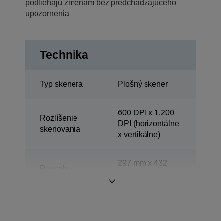
podliehajú zmenám bez predchádzajúceho
upozornenia
Technika
Typ skenera
Plošný skener
600 DPI x 1.200
Rozlíšenie
DPI (horizontálne
skenovania
x vertikálne)
297 mm x 432
Rozsah
mm (horizontálne
skenovania
x vertikálne)