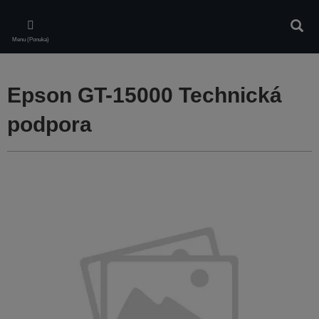
Skip
to
Vyhľa
main
Menu (Ponuka)
content
Epson GT-15000 Technická
podpora