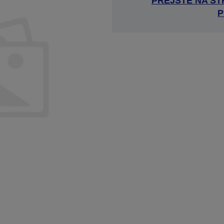
PREJSŤE NA S
P