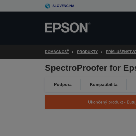
Skip
SLOVENČINA
to
main
content
DOMÁCNOSŤ
PRODUKTY
PRÍSLUŠENSTV
SpectroProofer for Ep
Podpora
Kompatibilita
Ukončený produkt - Ľutuj