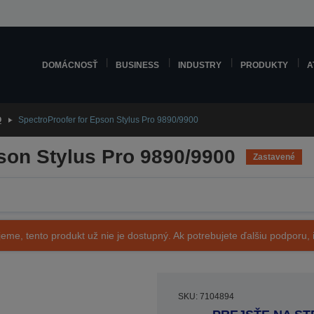
DOMÁCNOSŤ
BUSINESS
INDUSTRY
PRODUKTY
A
O
SpectroProofer for Epson Stylus Pro 9890/9900
son Stylus Pro 9890/9900
Zastavené
eme, tento produkt už nie je dostupný. Ak potrebujete ďalšiu podporu, i
SKU: 7104894