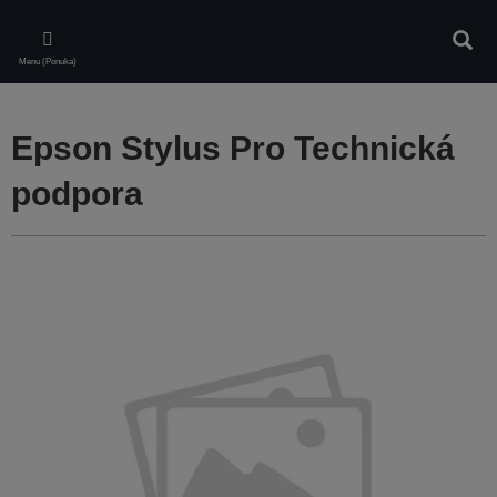
Skip
to
Vyhľa
main
Menu (Ponuka)
content
Epson Stylus Pro Technická
podpora