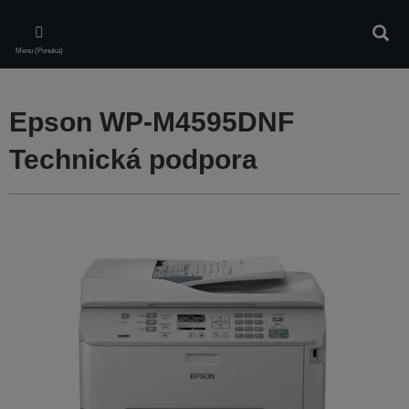
Skip
to
Vyhľa
main
Menu (Ponuka)
content
Epson WP-M4595DNF
Technická podpora