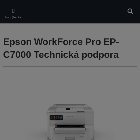
Skip
to
Vyhľa
main
Menu (Ponuka)
content
Epson WorkForce Pro EP-
C7000 Technická podpora