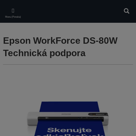
Skip
to
Vyhľa
main
Menu (Ponuka)
content
Epson WorkForce DS-80W
Technická podpora