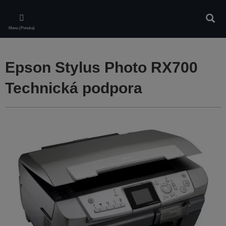
Skip
to
Vyhľa
main
Menu (Ponuka)
content
Epson Stylus Photo RX700
Technická podpora