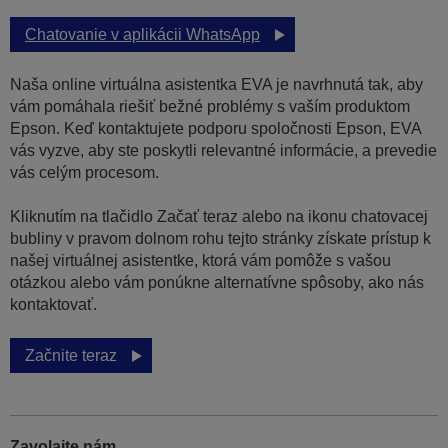
Chatovanie v aplikácii WhatsApp
Naša online virtuálna asistentka EVA je navrhnutá tak, aby
vám pomáhala riešiť bežné problémy s vaším produktom
Epson. Keď kontaktujete podporu spoločnosti Epson, EVA
vás vyzve, aby ste poskytli relevantné informácie, a prevedie
vás celým procesom.
Kliknutím na tlačidlo Začať teraz alebo na ikonu chatovacej
bubliny v pravom dolnom rohu tejto stránky získate prístup k
našej virtuálnej asistentke, ktorá vám pomôže s vašou
otázkou alebo vám ponúkne alternatívne spôsoby, ako nás
kontaktovať.
Začnite teraz
Zavolajte nám