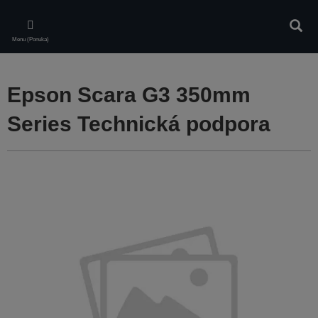
Skip
to
Vyhľa
main
Menu (Ponuka)
content
Epson Scara G3 350mm
Series Technická podpora