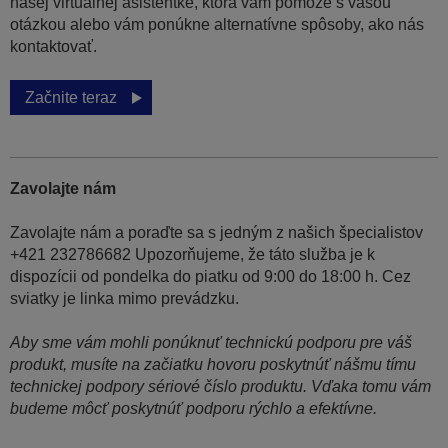
našej virtuálnej asistentke, ktorá vám pomôže s vašou
otázkou alebo vám ponúkne alternatívne spôsoby, ako nás
kontaktovať.
Začnite teraz
Zavolajte nám
Zavolajte nám a poraďte sa s jedným z našich špecialistov
+421 232786682 Upozorňujeme, že táto služba je k
dispozícii od pondelka do piatku od 9:00 do 18:00 h. Cez
sviatky je linka mimo prevádzku.
Aby sme vám mohli ponúknuť technickú podporu pre váš
produkt, musíte na začiatku hovoru poskytnúť nášmu tímu
technickej podpory sériové číslo produktu. Vďaka tomu vám
budeme môcť poskytnúť podporu rýchlo a efektívne.