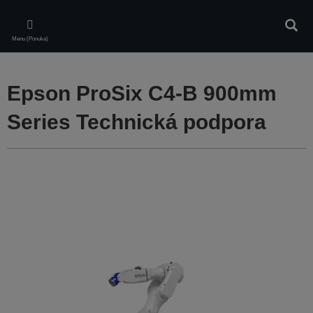
Skip
to
Vyhľa
main
Menu (Ponuka)
content
Epson ProSix C4-B 900mm
Series Technická podpora