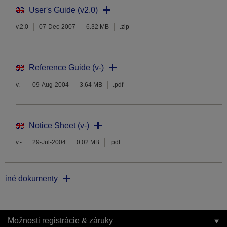
User's Guide (v2.0)
v.2.0
07-Dec-2007
6.32 MB
.zip
Reference Guide (v-)
v.-
09-Aug-2004
3.64 MB
.pdf
Notice Sheet (v-)
v.-
29-Jul-2004
0.02 MB
.pdf
iné dokumenty
Možnosti registrácie & záruky