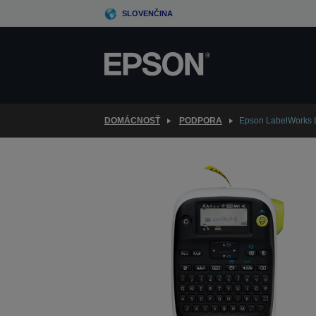
Skip
SLOVENČINA
to
main
content
DOMÁCNOSŤ
PODPORA
Epson LabelWorks