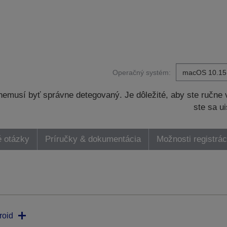
Operačný systém:
musí byť správne detegovaný. Je dôležité, aby ste ručne v
ste sa ui
é otázky
Príručky & dokumentácia
Možnosti registrác
roid