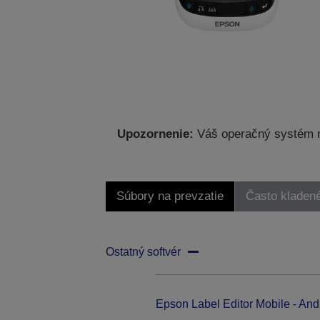
Upozornenie:
Váš operačný systém ne
Súbory na prevzatie
Často kladen
Ostatný softvér
Epson Label Editor Mobile - And