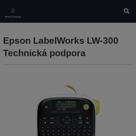
Skip
to
Vyhľa
main
Menu (Ponuka)
content
Epson LabelWorks LW-300
Technická podpora