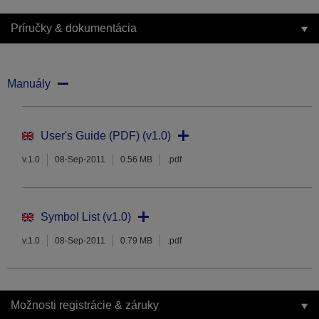
Príručky & dokumentácia
Manuály
User's Guide (PDF) (v1.0)
v.1.0
08-Sep-2011
0.56 MB
.pdf
Symbol List (v1.0)
v.1.0
08-Sep-2011
0.79 MB
.pdf
Možnosti registrácie & záruky