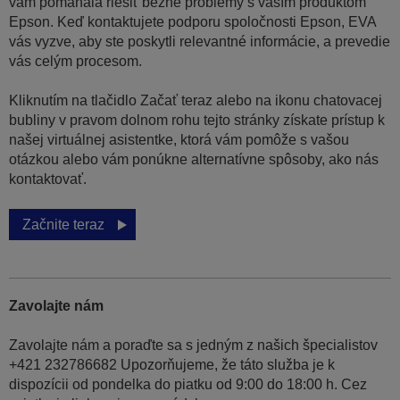
vám pomáhala riešiť bežné problémy s vaším produktom
Epson. Keď kontaktujete podporu spoločnosti Epson, EVA
vás vyzve, aby ste poskytli relevantné informácie, a prevedie
vás celým procesom.
Kliknutím na tlačidlo Začať teraz alebo na ikonu chatovacej
bubliny v pravom dolnom rohu tejto stránky získate prístup k
našej virtuálnej asistentke, ktorá vám pomôže s vašou
otázkou alebo vám ponúkne alternatívne spôsoby, ako nás
kontaktovať.
Začnite teraz
Zavolajte nám
Zavolajte nám a poraďte sa s jedným z našich špecialistov
+421 232786682 Upozorňujeme, že táto služba je k
dispozícii od pondelka do piatku od 9:00 do 18:00 h. Cez