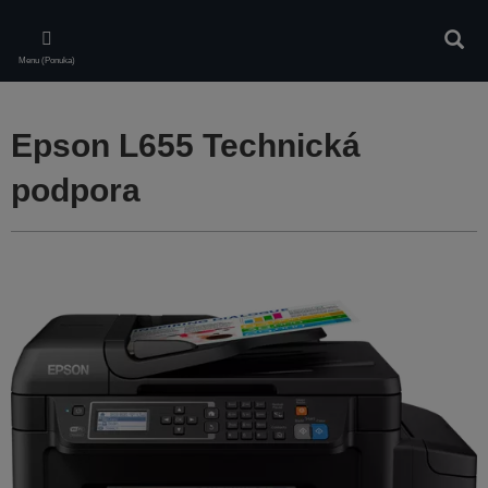
Skip
to
Vyhľa
main
Menu (Ponuka)
content
Epson L655 Technická
podpora