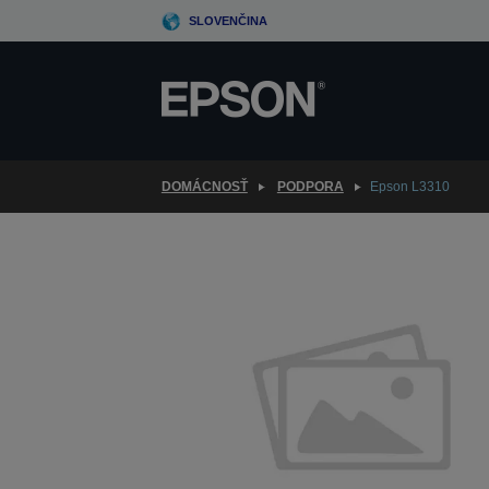
Skip
SLOVENČINA
to
main
content
DOMÁCNOSŤ
PODPORA
Epson L3310