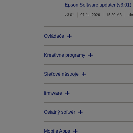
Epson Software updater (v3.01)
v.3.01
07-Jul-2026
15.20 MB
.d
Ovládače
Kreatívne programy
Sieťové nástroje
firmware
Ostatný softvér
Mobile Apps