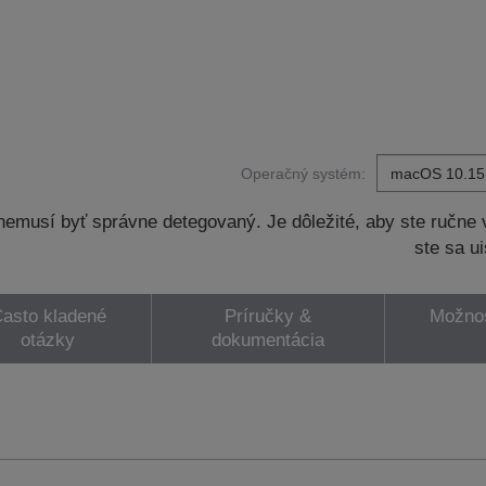
Operačný systém:
musí byť správne detegovaný. Je dôležité, aby ste ručne v
ste sa ui
asto kladené
Príručky &
Možnos
otázky
dokumentácia