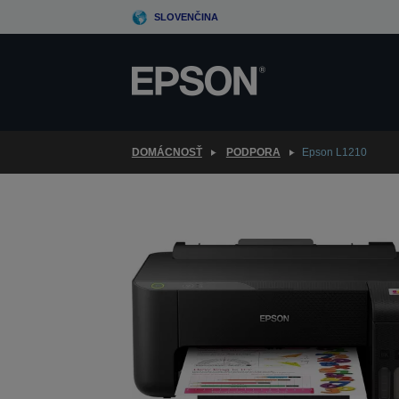
Skip
SLOVENČINA
to
main
content
DOMÁCNOSŤ
PODPORA
Epson L1210