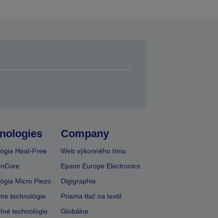
nologies
Company
ógia Heat-Free
Web výkonného tímu
onCore
Epson Europe Electronics
ógia Micro Piezo
Digigraphie
vne technológie
Priama tlač na textil
ľné technológie
Globálne