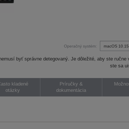
Operačný systém:
musí byť správne detegovaný. Je dôležité, aby ste ručne v
ste sa ui
asto kladené
Príručky &
Možnos
otázky
dokumentácia