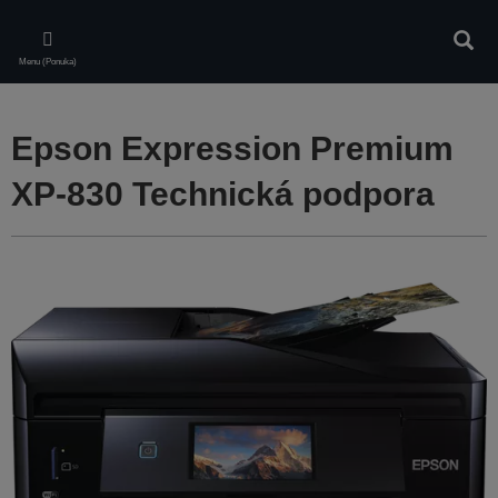
Skip
to
Vyhľa
main
Menu (Ponuka)
content
Epson Expression Premium
XP-830 Technická podpora