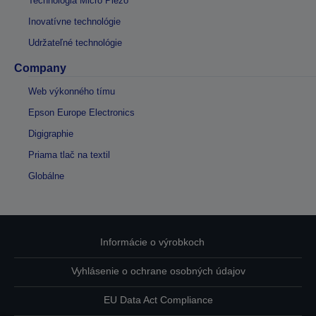
Technológia Micro Piezo
Inovatívne technológie
Udržateľné technológie
Company
Web výkonného tímu
Epson Europe Electronics
Digigraphie
Priama tlač na textil
Globálne
Informácie o výrobkoch
Vyhlásenie o ochrane osobných údajov
EU Data Act Compliance