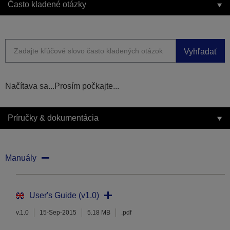
Často kladené otázky
Vyhľadať
Načítava sa...Prosím počkajte...
Príručky & dokumentácia
Manuály
User's Guide (v1.0)
v.1.0
15-Sep-2015
5.18 MB
.pdf