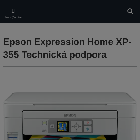
Skip
to
Vyhľa
main
Menu (Ponuka)
content
Epson Expression Home XP-
355 Technická podpora