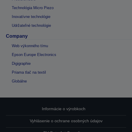
Technológia Micro Piezo
Inovatívne technológie
Udržateľné technológie
Company
Web výkonného tímu
Epson Europe Electronics
Digigraphie
Priama tlač na textil
Globálne
Informácie o výrobkoch
Vyhlásenie o ochrane osobných údajov