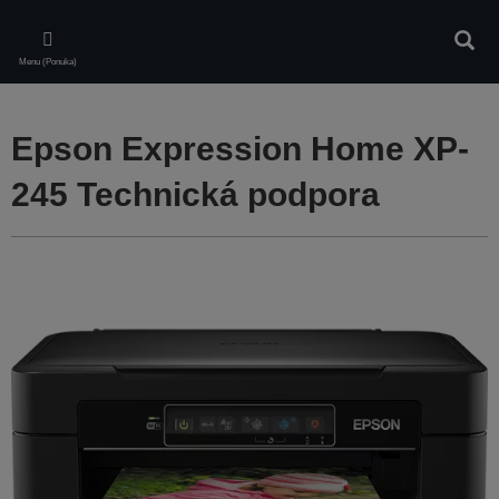
Skip
to
Vyhľa
main
Menu (Ponuka)
content
Epson Expression Home XP-
245 Technická podpora