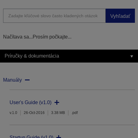
Vyhľadať
Načítava sa...Prosím počkajte...
Príručky & dokumentácia
Manuály
User's Guide (v1.0)
v.1.0
26-Oct-2016
3.38 MB
.pdf
Startup Guide (v1.0)