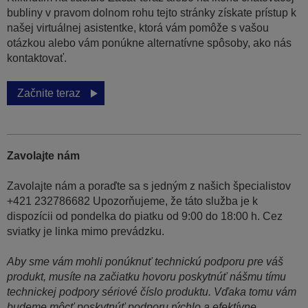
bubliny v pravom dolnom rohu tejto stránky získate prístup k
našej virtuálnej asistentke, ktorá vám pomôže s vašou
otázkou alebo vám ponúkne alternatívne spôsoby, ako nás
kontaktovať.
Začnite teraz
Zavolajte nám
Zavolajte nám a poraďte sa s jedným z našich špecialistov
+421 232786682 Upozorňujeme, že táto služba je k
dispozícii od pondelka do piatku od 9:00 do 18:00 h. Cez
sviatky je linka mimo prevádzku.
Aby sme vám mohli ponúknuť technickú podporu pre váš
produkt, musíte na začiatku hovoru poskytnúť nášmu tímu
technickej podpory sériové číslo produktu. Vďaka tomu vám
budeme môcť poskytnúť podporu rýchlo a efektívne.