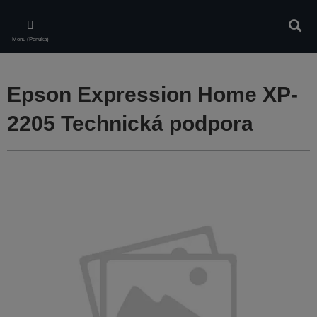
Skip
to
Vyhľa
main
Menu (Ponuka)
content
Epson Expression Home XP-
2205 Technická podpora