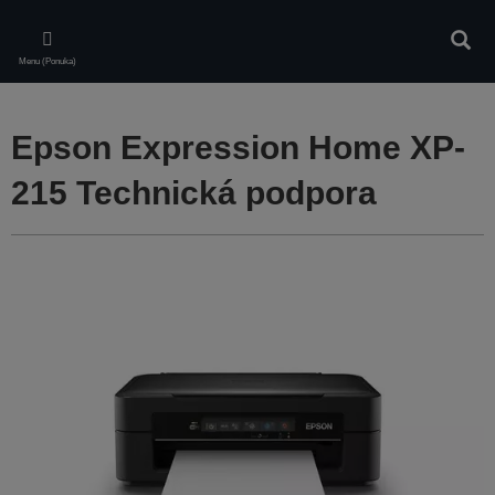
Skip
to
Vyhľa
main
Menu (Ponuka)
content
Epson Expression Home XP-
215 Technická podpora