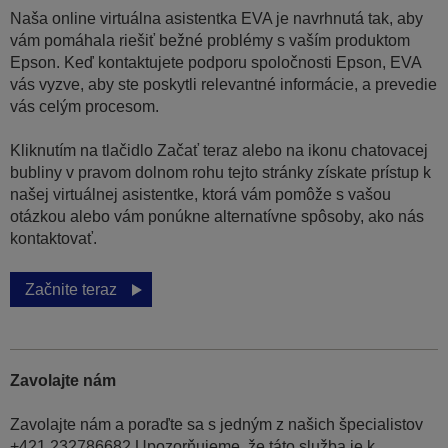
Naša online virtuálna asistentka EVA je navrhnutá tak, aby
vám pomáhala riešiť bežné problémy s vaším produktom
Epson. Keď kontaktujete podporu spoločnosti Epson, EVA
vás vyzve, aby ste poskytli relevantné informácie, a prevedie
vás celým procesom.
Kliknutím na tlačidlo Začať teraz alebo na ikonu chatovacej
bubliny v pravom dolnom rohu tejto stránky získate prístup k
našej virtuálnej asistentke, ktorá vám pomôže s vašou
otázkou alebo vám ponúkne alternatívne spôsoby, ako nás
kontaktovať.
Začnite teraz
Zavolajte nám
Zavolajte nám a poraďte sa s jedným z našich špecialistov
+421 232786682 Upozorňujeme, že táto služba je k