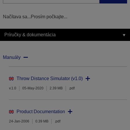
Načítava sa...Prosím počkajte...
Príručky & dokumentácia
Manuály
Throw Distance Simulator (v1.0)
v.1.0
05-May-2020
2.39 MB
.pdf
Product Documentation
24-Jan-2006
0.39 MB
.pdf