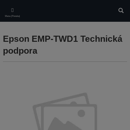
Skip
to
Vyhľa
main
Menu (Ponuka)
content
Epson EMP-TWD1 Technická
podpora