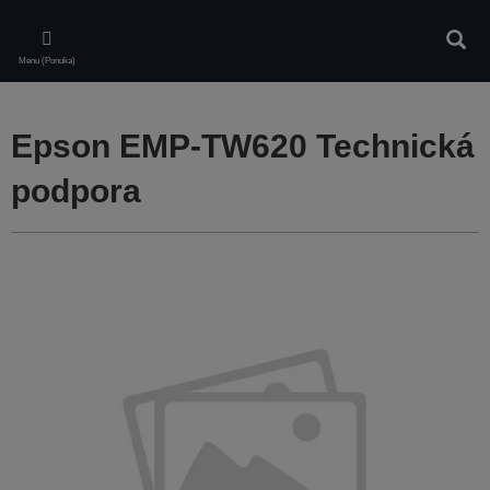
Skip
to
Vyhľa
main
Menu (Ponuka)
content
Epson EMP-TW620 Technická
podpora