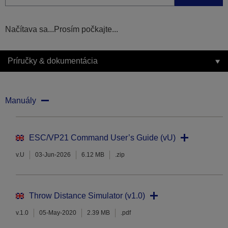
Načítava sa...Prosím počkajte...
Príručky & dokumentácia
Manuály
ESC/VP21 Command User’s Guide (vU)
v.U
03-Jun-2026
6.12 MB
.zip
Throw Distance Simulator (v1.0)
v.1.0
05-May-2020
2.39 MB
.pdf