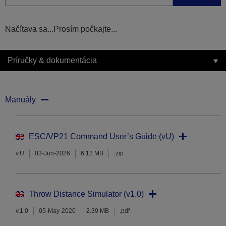
Načítava sa...Prosím počkajte...
Príručky & dokumentácia
Manuály
ESC/VP21 Command User’s Guide (vU)
v.U
03-Jun-2026
6.12 MB
.zip
Throw Distance Simulator (v1.0)
v.1.0
05-May-2020
2.39 MB
.pdf