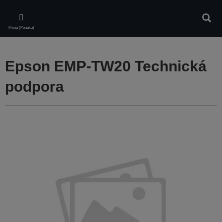
Skip
to
Vyhľa
main
Menu (Ponuka)
content
Epson EMP-TW20 Technická
podpora