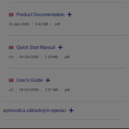
Product Documentation
31-Jan-2006
0.42 MB
.pdf
Quick Start Manual
v.0
04-Oct-2005
1.18 MB
.pdf
User's Guide
v.0
04-Oct-2005
2.07 MB
.pdf
sprievodca základných operáci