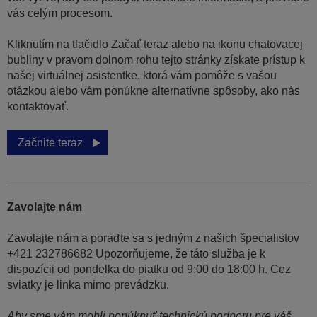
vás celým procesom.
Kliknutím na tlačidlo Začať teraz alebo na ikonu chatovacej
bubliny v pravom dolnom rohu tejto stránky získate prístup k
našej virtuálnej asistentke, ktorá vám pomôže s vašou
otázkou alebo vám ponúkne alternatívne spôsoby, ako nás
kontaktovať.
Začnite teraz
Zavolajte nám
Zavolajte nám a poraďte sa s jedným z našich špecialistov
+421 232786682 Upozorňujeme, že táto služba je k
dispozícii od pondelka do piatku od 9:00 do 18:00 h. Cez
sviatky je linka mimo prevádzku.
Aby sme vám mohli ponúknuť technickú podporu pre váš