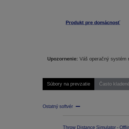
Produkt pre domácnosť
Upozornenie:
Váš operačný systém ne
Súbory na prevzatie
Často kladen
Ostatný softvér
Throw Distance Simulator - Offli