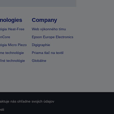
nologies
Company
ógia Heat-Free
Web výkonného tímu
onCore
Epson Europe Electronics
ógia Micro Piezo
Digigraphie
vne technológie
Priama tlač na textil
ľné technológie
Globálne
aktuje nás ohľadne svojich údajov
sti