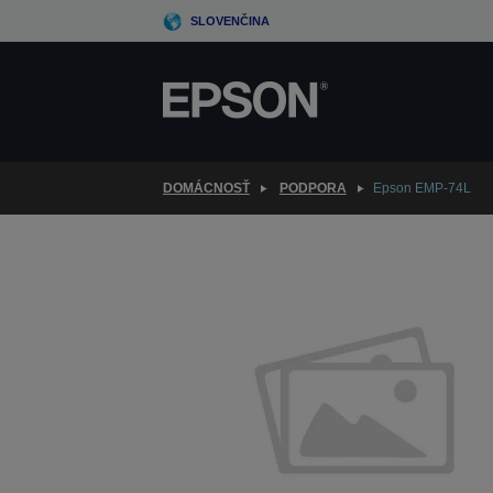
Skip
SLOVENČINA
to
main
content
DOMÁCNOSŤ
PODPORA
Epson EMP-74L