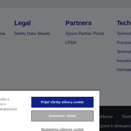
Legal
Partners
Tech
nia
Safety Data Sheets
Epson Partner Portal
Technol
LPGA
Precisi
Technol
Inovatí
Udržate
sahu a
Prijať všetky súbory cookie
ie o
analytickými
Zamietnuť všetky
nie o ochrane osobných údajov
EU Data Act Compliance
Kont
formácie o súboroch cookie
Záväzok spoločnosti Epson k dostupno
Nastavenia súborov cookie