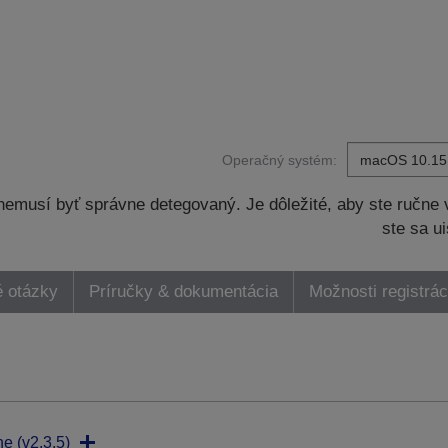
Operačný systém:
musí byť správne detegovaný. Je dôležité, aby ste ručne v
ste sa ui
é otázky
Príručky & dokumentácia
Možnosti registrác
ne (v2.3.5)