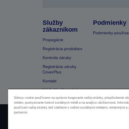
Služby
Podmienky
zákazníkom
Podmienky používa
Propagácie
Registrácia produktov
Kontrola záruky
Registrácia záruky
CoverPlus
Kontakt
Vyhľadávač predajcov
Súbory cookie používame na správne fungovanie našej stránky, prispôsobenie ob
reklám, poskytovanie funkcií sociálnych médií a na analýzu návštevnosti. Informác
používaní našej stránky tiež zdieľame s našimi sociálnymi médiami, reklamnými a 
partnermi.
Informácie o výrobkoch
Vyhláse
In