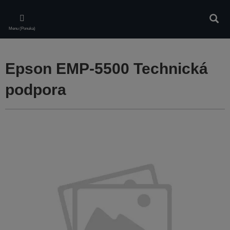
Skip
to
Vyhľa
main
Menu (Ponuka)
content
Epson EMP-5500 Technická
podpora