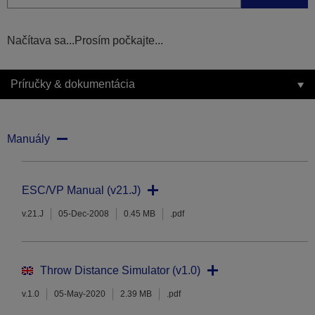
Načítava sa...Prosím počkajte...
Príručky & dokumentácia
Manuály
ESC/VP Manual (v21.J)
v.21.J
05-Dec-2008
0.45 MB
.pdf
Throw Distance Simulator (v1.0)
v.1.0
05-May-2020
2.39 MB
.pdf