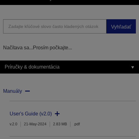
Vyhľadať
Načítava sa...Prosím počkajte...
Príručky & dokumentácia
Manuály
User's Guide (v2.0)
v.2.0
21-May-2024
2.83 MB
.pdf