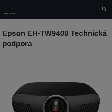
Skip
to
Vyhľa
main
Menu (Ponuka)
content
Epson EH-TW9400 Technická
podpora