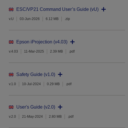
ESC/VP21 Command User’s Guide (vU)
v.U
03-Jun-2026
6.12 MB
.zip
Epson iProjection (v4.03)
v.4.03
11-Mar-2025
2.39 MB
.pdf
Safety Guide (v1.0)
v.1.0
10-Jul-2024
0.29 MB
.pdf
User's Guide (v2.0)
v.2.0
21-May-2024
2.80 MB
.pdf