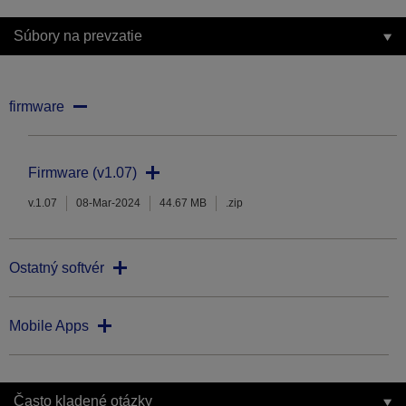
Súbory na prevzatie
firmware
Firmware (v1.07)
v.1.07
08-Mar-2024
44.67 MB
.zip
Ostatný softvér
Mobile Apps
Často kladené otázky