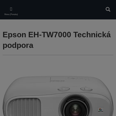
Skip
to
Vyhľa
main
Menu (Ponuka)
content
Epson EH-TW7000 Technická
podpora