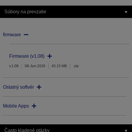
Súbory na prevzatie
firmware
Firmware (v1.08)
v.1.08
08-Jun-2026
45.15 MB
.zip
Ostatný softvér
Mobile Apps
Často kladené otázky