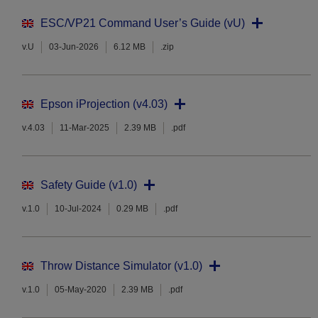
ESC/VP21 Command User’s Guide (vU)
v.U
03-Jun-2026
6.12 MB
.zip
Epson iProjection (v4.03)
v.4.03
11-Mar-2025
2.39 MB
.pdf
Safety Guide (v1.0)
v.1.0
10-Jul-2024
0.29 MB
.pdf
Throw Distance Simulator (v1.0)
v.1.0
05-May-2020
2.39 MB
.pdf