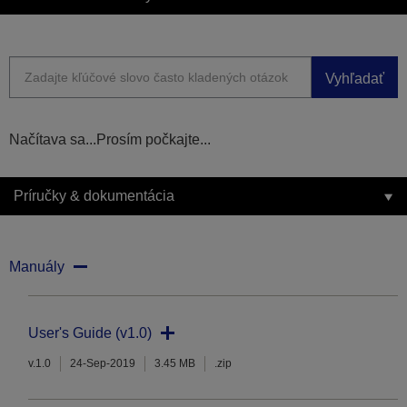
Vyhľadať
Načítava sa...Prosím počkajte...
Príručky & dokumentácia
Manuály
User's Guide (v1.0)
v.1.0
24-Sep-2019
3.45 MB
.zip