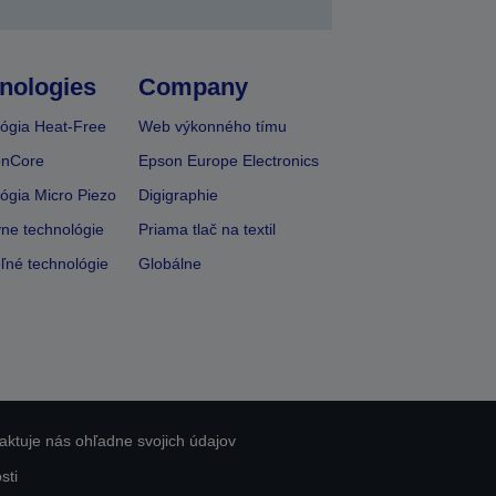
nologies
Company
ógia Heat-Free
Web výkonného tímu
onCore
Epson Europe Electronics
ógia Micro Piezo
Digigraphie
vne technológie
Priama tlač na textil
ľné technológie
Globálne
aktuje nás ohľadne svojich údajov
sti