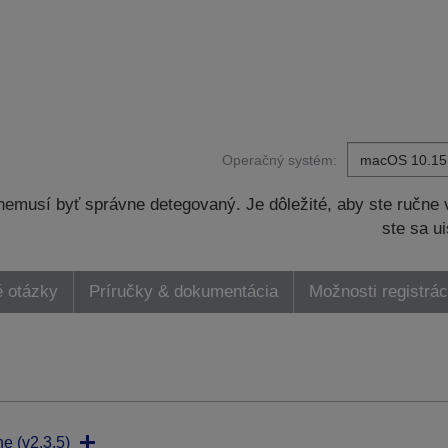
Operačný systém:
musí byť správne detegovaný. Je dôležité, aby ste ručne v
ste sa ui
é otázky
Príručky & dokumentácia
Možnosti registrác
ne (v2.3.5)