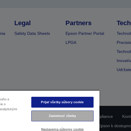
Legal
Partners
Tech
nia
Safety Data Sheets
Epson Partner Portal
Technol
LPGA
Precisi
Technol
Inovatí
Udržate
sahu a
Prijať všetky súbory cookie
ie o
analytickými
Zamietnuť všetky
nie o ochrane osobných údajov
EU Data Act Compliance
Kont
formácie o súboroch cookie
Záväzok spoločnosti Epson k dostupno
Nastavenia súborov cookie