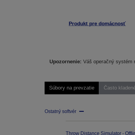
Produkt pre domácnosť
Upozornenie:
Váš operačný systém ne
Súbory na prevzatie
Často kladen
Ostatný softvér
Throw Distance Simulator - Offli