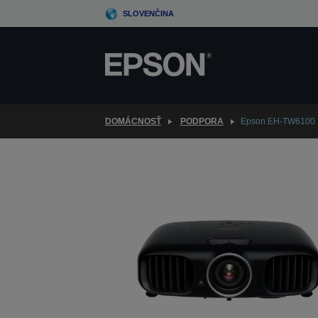
Skip
SLOVENČINA
to
main
content
DOMÁCNOSŤ
PODPORA
Epson EH-TW6100