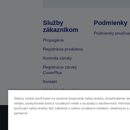
Služby
Podmienky
zákazníkom
Podmienky používa
Propagácie
Registrácia produktov
Kontrola záruky
Registrácia záruky
CoverPlus
Kontakt
Vyhľadávač predajcov
Súbory cookie používame na správne fungovanie našej stránky, prispôsobenie ob
reklám, poskytovanie funkcií sociálnych médií a na analýzu návštevnosti. Informác
používaní našej stránky tiež zdieľame s našimi sociálnymi médiami, reklamnými a 
partnermi.
Informácie o výrobkoch
Vyhláse
In