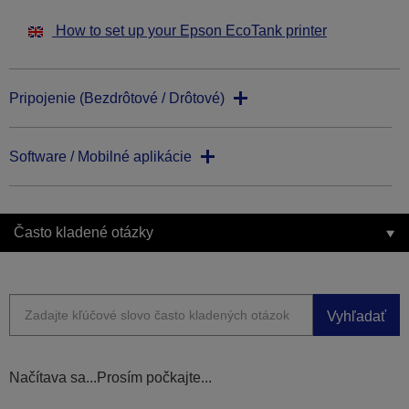
How to set up your Epson EcoTank printer
Pripojenie (Bezdrôtové / Drôtové)
Software / Mobilné aplikácie
Často kladené otázky
Vyhľadať
Načítava sa...Prosím počkajte...