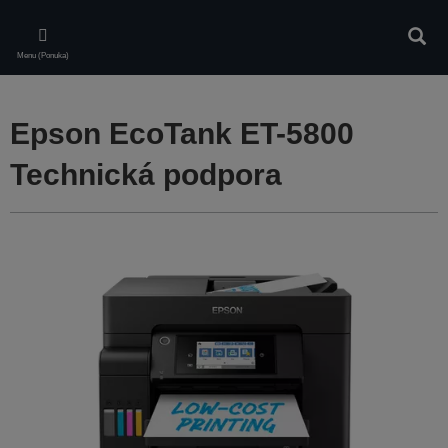
Skip
to
Vyhľa
main
Menu (Ponuka)
content
Epson EcoTank ET-5800
Technická podpora