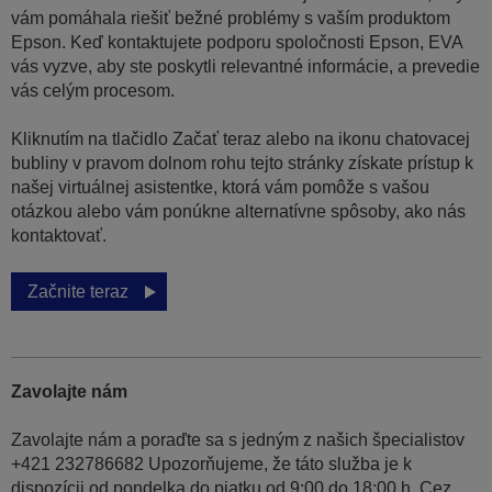
vám pomáhala riešiť bežné problémy s vaším produktom
Epson. Keď kontaktujete podporu spoločnosti Epson, EVA
vás vyzve, aby ste poskytli relevantné informácie, a prevedie
vás celým procesom.
Kliknutím na tlačidlo Začať teraz alebo na ikonu chatovacej
bubliny v pravom dolnom rohu tejto stránky získate prístup k
našej virtuálnej asistentke, ktorá vám pomôže s vašou
otázkou alebo vám ponúkne alternatívne spôsoby, ako nás
kontaktovať.
Začnite teraz
Zavolajte nám
Zavolajte nám a poraďte sa s jedným z našich špecialistov
+421 232786682 Upozorňujeme, že táto služba je k
dispozícii od pondelka do piatku od 9:00 do 18:00 h. Cez