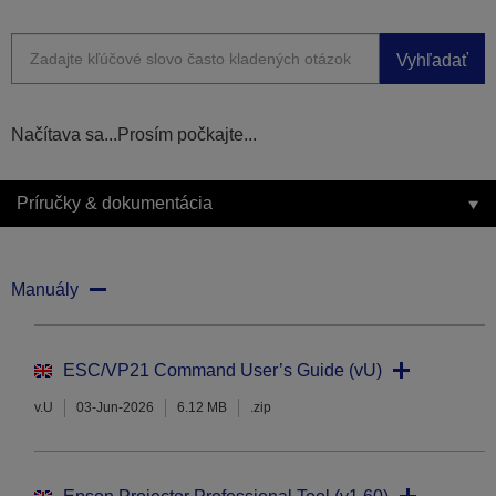
Vyhľadať
Načítava sa...Prosím počkajte...
Príručky & dokumentácia
Manuály
ESC/VP21 Command User’s Guide (vU)
v.U
03-Jun-2026
6.12 MB
.zip