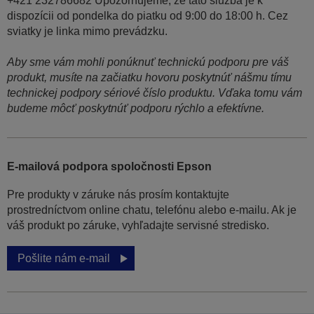
+421 232786682 Upozorňujeme, že táto služba je k
dispozícii od pondelka do piatku od 9:00 do 18:00 h. Cez
sviatky je linka mimo prevádzku.
Aby sme vám mohli ponúknuť technickú podporu pre váš
produkt, musíte na začiatku hovoru poskytnúť nášmu tímu
technickej podpory sériové číslo produktu. Vďaka tomu vám
budeme môcť poskytnúť podporu rýchlo a efektívne.
E-mailová podpora spoločnosti Epson
Pre produkty v záruke nás prosím kontaktujte
prostredníctvom online chatu, telefónu alebo e-mailu. Ak je
váš produkt po záruke, vyhľadajte servisné stredisko.
Pošlite nám e-mail