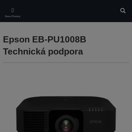
Skip
to
Vyhľa
main
Menu (Ponuka)
content
Epson EB-PU1008B
Technická podpora